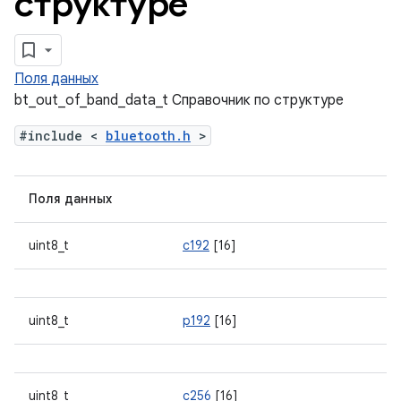
структуре
Поля данных
bt_out_of_band_data_t Справочник по структуре
#include <
bluetooth.h
>
Поля данных
uint8_t
с192
[16]
uint8_t
р192
[16]
uint8_t
с256
[16]