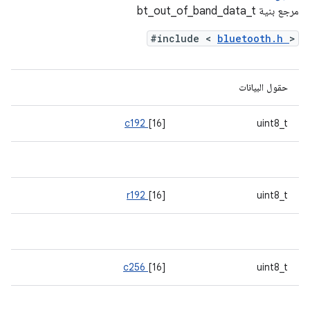
مرجع بنية bt_out_of_band_data_t
#include <
bluetooth.h
>
حقول البيانات
c192
[16]
uint8_t
r192
[16]
uint8_t
c256
[16]
uint8_t