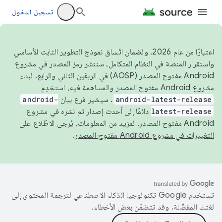
تسجيل الدخول
اعتبارًا من عام 2026، ولضمان اتّساق نموذج التطوير الثابت الأساسي
واستقرار المنصة في النظام المتكامل، سننشر رمز المصدر في مشروع
Android مفتوح المصدر (AOSP) في الربعَين الثاني والرابع. لبناء
مشروع Android مفتوح المصدر والمساهمة فيه، استخدِم
android-latest-release
. سيشير فرع بيان
android-
latest-release
دائمًا إلى أحدث إصدار تم نشره في مشروع
Android مفتوح المصدر. لمزيد من المعلومات، يُرجى الاطّلاع على
التغييرات في مشروع Android مفتوح المصدر
.
تستخدم Google تكنولوجيا الذكاء الاصطناعي لترجمة المحتوى إلى
لغتك المفضّلة، وقد تتضمّن بعض الأخطاء.