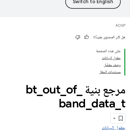
AOSP
هل كان المحتوى مفيدًا؟
على هذه الصفحة
حقول البيانات
وصف مفصّل
مستندات الحقل
مرجع بنية bt
_
of
_
out
_
band
_
data
_
t
حقول البيانات