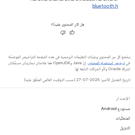
bluetooth.h
هل كان المحتوى مفيدًا؟
يخضع كل من المحتوى وعيّنات التعليمات البرمجية في هذه الصفحة للتراخيص الموضحّة
في
ترخيص استخدام المحتوى
. إنّ Java وOpenJDK هما علامتان تجاريتان مسجَّلتان
لشركة Oracle و/أو الشركات التابعة لها.
تاريخ التعديل الأخير: 2025-07-27 (حسب التوقيت العالمي المتفَّق عليه)
الإصدار
مستودع Android
المتطلّبات
التنزيل