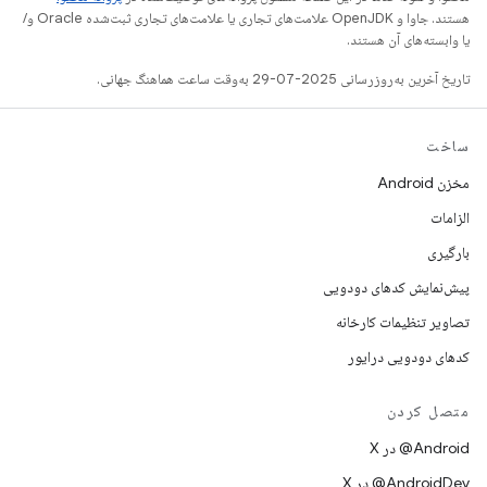
هستند. جاوا و OpenJDK علامت‌های تجاری یا علامت‌های تجاری ثبت‌شده Oracle و/
یا وابسته‌های آن هستند.
تاریخ آخرین به‌روزرسانی 2025-07-29 به‌وقت ساعت هماهنگ جهانی.
ساخت
مخزن Android
الزامات
بارگیری
پیش‌نمایش کدهای دودویی
تصاویر تنظیمات کارخانه
کدهای دودویی درایور
متصل کردن
‫‎@Android در X
‫‎@AndroidDev در X