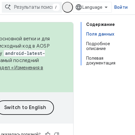
/
Войти
Содержание
Поля данных
основной ветки и для
Подробное
исходный код в AOSP
описание
ку
android-latest-
Полевая
 самый последний
документация
здел «Изменения в
 оказалась полезной?