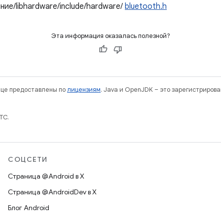
ие/libhardware/include/hardware/
bluetooth.h
Эта информация оказалась полезной?
нице предоставлены по
лицензиям
. Java и OpenJDK – это зарегистриров
TC.
СОЦСЕТИ
Страница @Android в X
Страница @AndroidDev в X
Блог Android