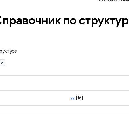
Справочник по структур
труктуре
>
уу
[16]