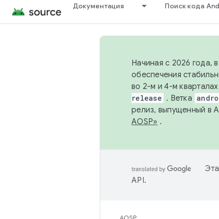
Документация
Поиск кода And
Начиная с 2026 года, 
обеспечения стабильн
во 2-м и 4-м квартала
release
. Ветка
andro
релиз, выпущенный в 
AOSP»
.
Эта
API
.
AOSP