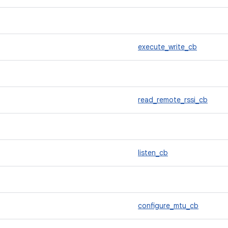
execute_write_cb
read_remote_rssi_cb
listen_cb
configure_mtu_cb