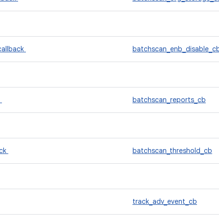
callback
batchscan_enb_disable_c
k
batchscan_reports_cb
ack
batchscan_threshold_cb
track_adv_event_cb