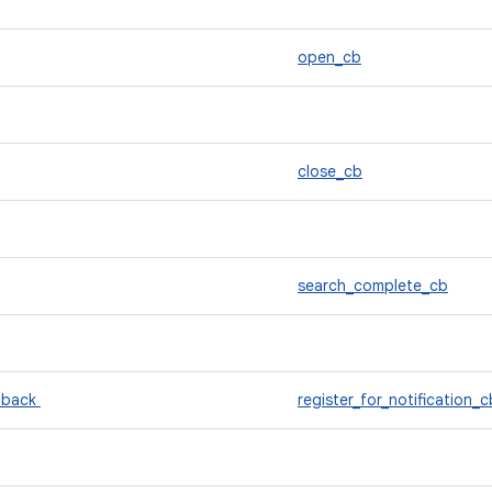
open_cb
close_cb
search_complete_cb
llback
register_for_notification_c