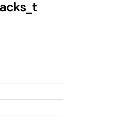
backs
_
t