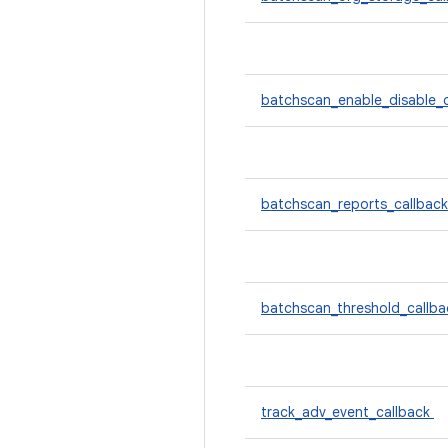
batchscan_enable_disable_
batchscan_reports_callbac
batchscan_threshold_callb
track_adv_event_callback