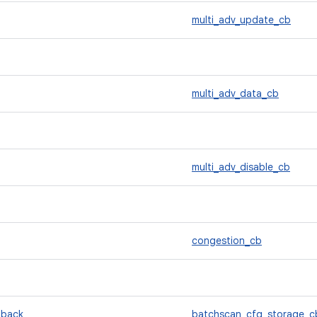
multi_adv_update_cb
multi_adv_data_cb
multi_adv_disable_cb
congestion_cb
lback
batchscan_cfg_storage_c