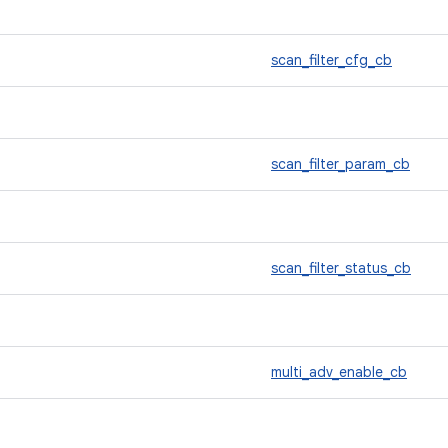
scan_filter_cfg_cb
scan_filter_param_cb
scan_filter_status_cb
multi_adv_enable_cb