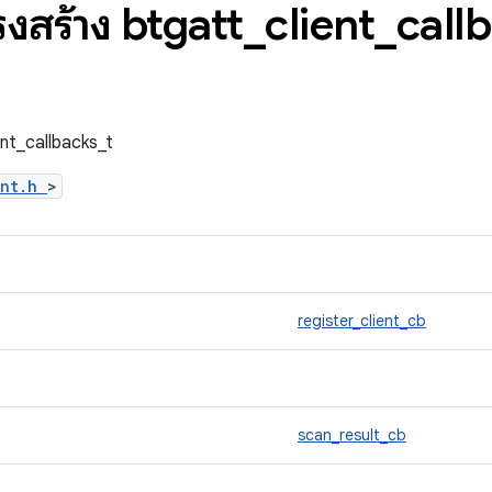
รงสร้าง btgatt
_
client
_
call
ient_callbacks_t
ent.h
>
register_client_cb
scan_result_cb