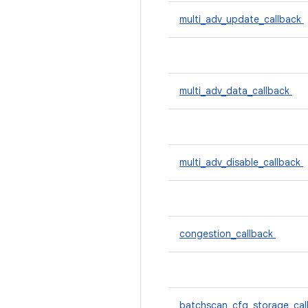
multi_adv_update_callback
multi_adv_data_callback
multi_adv_disable_callback
congestion_callback
batchscan_cfg_storage_cal