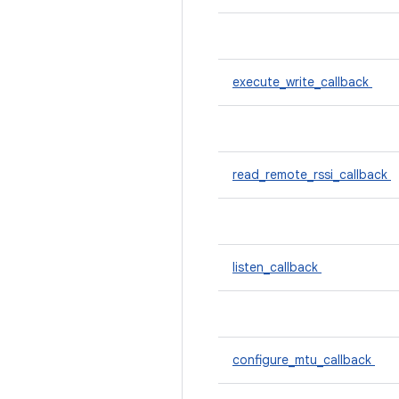
execute_write_callback
read_remote_rssi_callback
listen_callback
configure_mtu_callback