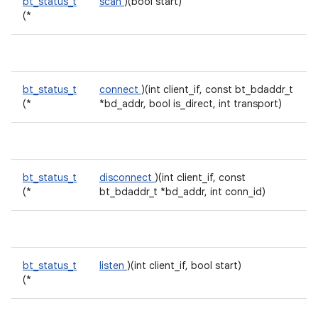
bt_status_t
scan
)(bool start)
(*
bt_status_t
connect
)(int client_if, const bt_bdaddr_t
(*
*bd_addr, bool is_direct, int transport)
bt_status_t
disconnect
)(int client_if, const
(*
bt_bdaddr_t *bd_addr, int conn_id)
bt_status_t
listen
)(int client_if, bool start)
(*