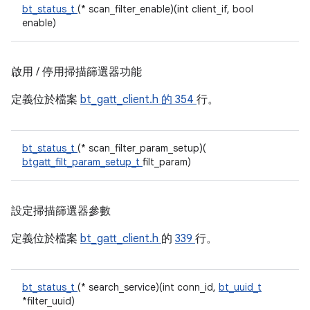
bt_status_t
(* scan_filter_enable)(int client_if, bool
enable)
啟用 / 停用掃描篩選器功能
定義位於檔案
bt_gatt_client.h 的
354
行。
bt_status_t
(* scan_filter_param_setup)(
btgatt_filt_param_setup_t
filt_param)
設定掃描篩選器參數
定義位於檔案
bt_gatt_client.h
的
339
行。
bt_status_t
(* search_service)(int conn_id,
bt_uuid_t
*filter_uuid)