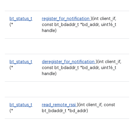
bt_status_t
register_for_notification
)(int client_if,
(*
const bt_bdaddr_t *bd_addr, uint16_t
handle)
bt_status_t
deregister_for_notification
)(int client_if,
(*
const bt_bdaddr_t *bd_addr, uint16_t
handle)
bt_status_t
read_remote_rssi
)(int client_if, const
(*
bt_bdaddr_t *bd_addr)