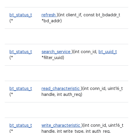
bt_status_t
refresh
)(int client_if, const bt_bdaddr_t
(*
*bd_addr)
bt_status_t
search_service
)(int conn_id,
bt_uuid_t
(*
*filter_uuid)
bt_status_t
read_characteristic
)(int conn_id, uint16_t
(*
handle, int auth_req)
bt_status_t
write_characteristic
)(int conn_id, uint16_t
(*
handle, int write_type, int auth_req,