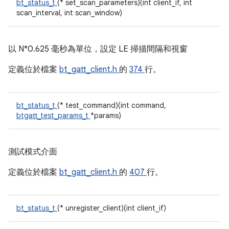
bt_status_t
(* set_scan_parameters)(int client_if, int
scan_interval, int scan_window)
以 N*0.625 毫秒為單位，設定 LE 掃描間隔和視窗
定義位於檔案
bt_gatt_client.h
的
374
行。
bt_status_t
(* test_command)(int command,
btgatt_test_params_t
*params)
測試模式介面
定義位於檔案
bt_gatt_client.h
的
407
行。
bt_status_t
(* unregister_client)(int client_if)