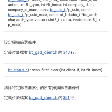
action, int filt_type, int filt_index, int company_id, int
company_id_mask, const
bt_uuid_t
*p_uuid, const
bt_uuid_t
*p_uuid_mask, const bt_bdaddr_t *bd_addr,
char addr_type, vector< uint8_t > data, vector< uint8_t >
p_mask)
設定掃描篩選條件
定義位於檔案
bt_gatt_client.h
的
343
行。
bt_status_t
(* scan_filter_clear)(int client_if, int filt_index)
清除特定篩選器索引的所有掃描篩選器條件
定義位於檔案
bt_gatt_client.h
的
351
行。