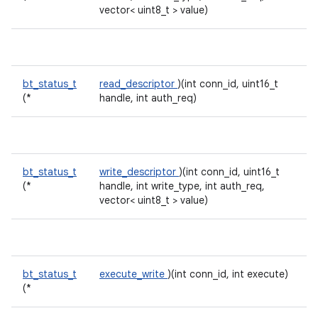
vector< uint8_t > value)
bt_status_t
read_descriptor
)(int conn_id, uint16_t
(*
handle, int auth_req)
bt_status_t
write_descriptor
)(int conn_id, uint16_t
(*
handle, int write_type, int auth_req,
vector< uint8_t > value)
bt_status_t
execute_write
)(int conn_id, int execute)
(*