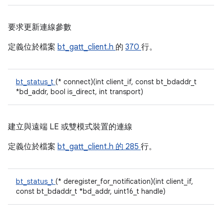
要求更新連線參數
定義位於檔案
bt_gatt_client.h
的
370
行。
bt_status_t
(* connect)(int client_if, const bt_bdaddr_t
*bd_addr, bool is_direct, int transport)
建立與遠端 LE 或雙模式裝置的連線
定義位於檔案
bt_gatt_client.h 的
285
行。
bt_status_t
(* deregister_for_notification)(int client_if,
const bt_bdaddr_t *bd_addr, uint16_t handle)