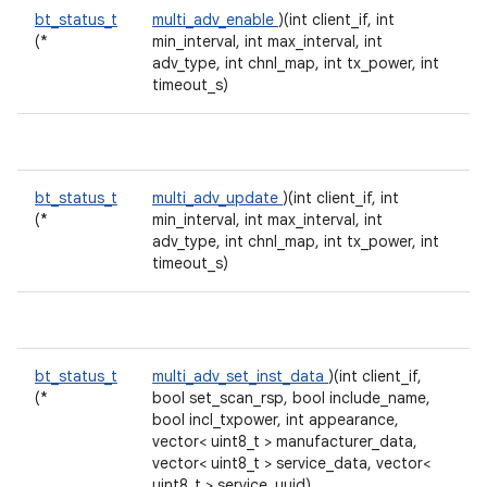
bt_status_t
multi_adv_enable
)(int client_if, int
(*
min_interval, int max_interval, int
adv_type, int chnl_map, int tx_power, int
timeout_s)
bt_status_t
multi_adv_update
)(int client_if, int
(*
min_interval, int max_interval, int
adv_type, int chnl_map, int tx_power, int
timeout_s)
bt_status_t
multi_adv_set_inst_data
)(int client_if,
(*
bool set_scan_rsp, bool include_name,
bool incl_txpower, int appearance,
vector< uint8_t > manufacturer_data,
vector< uint8_t > service_data, vector<
uint8_t > service_uuid)