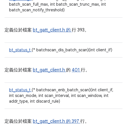
batch_scan_full_max, int batch_scan_trunc_max, int
batch_scan_notify_threshold)
定義位於檔案
bt_gatt_client.h 的
行 393。
bt_status_t
(* batchscan_dis_batch_scan)(int client_if)
定義位於檔案
bt_gatt_client.h
的
401
行。
bt_status_t
(* batchscan_enb_batch_scan)(int client_if,
int scan_mode, int scan_interval, int scan_window, int
addr_type, int discard_rule)
定義位於檔案
bt_gatt_client.h 的
397
行。