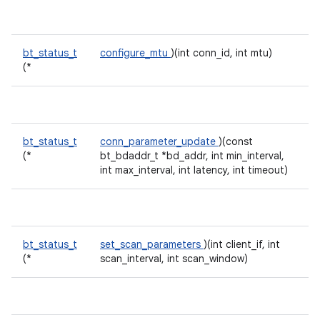
bt_status_t
configure_mtu
)(int conn_id, int mtu)
(*
bt_status_t
conn_parameter_update
)(const
(*
bt_bdaddr_t *bd_addr, int min_interval,
int max_interval, int latency, int timeout)
bt_status_t
set_scan_parameters
)(int client_if, int
(*
scan_interval, int scan_window)