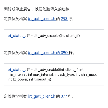
開始或停止廣告，以便監聽傳入的連線
定義位於檔案
bt_gatt_client.h
的
293
行。
bt_status_t
(* multi_adv_disable)(int client_if)
定義位於檔案
bt_gatt_client.h 的
390
行。
bt_status_t
(* multi_adv_enable)(int client_if, int
min_interval, int max_interval, int adv_type, int chnl_map,
int tx_power, int timeout_s)
定義位於檔案
bt_gatt_client.h
的
377
行。