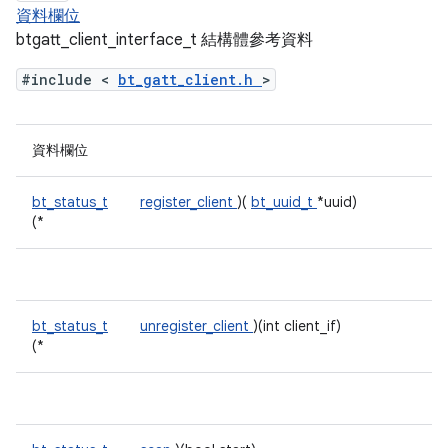
資料欄位
btgatt_client_interface_t 結構體參考資料
#include <
bt_gatt_client.h
>
資料欄位
bt_status_t
register_client
)(
bt_uuid_t
*uuid)
(*
bt_status_t
unregister_client
)(int client_if)
(*