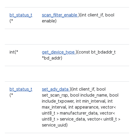
bt_status_t
scan_filter_enable
)(int client_if, bool
(*
enable)
int(*
get_device_type
)(const bt_bdaddr_t
*bd_addr)
bt_status_t
set_adv_data
)(int client_if, bool
(*
set_scan_rsp, bool include_name, bool
include_txpower, int min_interval, int
max_interval, int appearance, vector<
uint8_t > manufacturer_data, vector<
uint8_t > service_data, vector< uint8_t >
service_uuid)