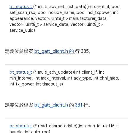
bt_status_t
(* multi_adv_set_inst_data)(int client_if, bool
set_scan_rsp, bool include_name, bool incl_txpower, int
appearance, vector< uint8_t > manufacturer_data,
vector< uint8_t > service_data, vector< uint8_t >
service_uuid)
定義位於檔案
bt_gatt_client.h 的
行 385。
bt_status_t
(* multi_adv_update)(int client_if, int
min_interval, int max_interval, int adv_type, int chnl_map,
int tx_power, int timeout_s)
定義位於檔案
bt_gatt_client.h
的
381
行。
bt_status_t
(* read_characteristic)(int conn_id, uint16_t
handle, int auth_req)