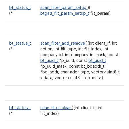
bt_status_t
scan_filter_param_setup
)(
(*
btgatt_filt_param_setup_t
filt_param)
bt_status_t
scan_filter_add_remove
)(int client_if, int
(*
action, int filt_type, int filt_index, int
company_id, int company_id_mask, const
bt_uuid_t
*p_uuid, const
bt_uuid_t
*p_uuid_mask, const bt_bdaddr_t
*bd_addr, char addr_type, vector< uint8_t
> data, vector< uint8_t > p_mask)
bt_status_t
scan_filter_clear
)(int client_if, int
(*
filt_index)