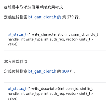
從堆疊中取消註冊用戶端應用程式
定義位於檔案
bt_gatt_client.h 的
第 279 行。
bt_status_t
(* write_characteristic)(int conn_id, uint16_t
handle, int write_type, int auth_req, vector< uint8_t >
value)
寫入遠端特徵
定義位於檔案
bt_gatt_client.h
的
309
行。
bt_status_t
(* write_descriptor)(int conn_id, uint16_t
handle, int write_type, int auth_req, vector< uint8_t >
value)