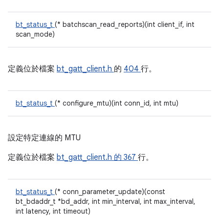
bt_status_t
(* batchscan_read_reports)(int client_if, int
scan_mode)
定義位於檔案
bt_gatt_client.h
的
404
行。
bt_status_t
(* configure_mtu)(int conn_id, int mtu)
設定特定連線的 MTU
定義位於檔案
bt_gatt_client.h 的
367
行。
bt_status_t
(* conn_parameter_update)(const
bt_bdaddr_t *bd_addr, int min_interval, int max_interval,
int latency, int timeout)