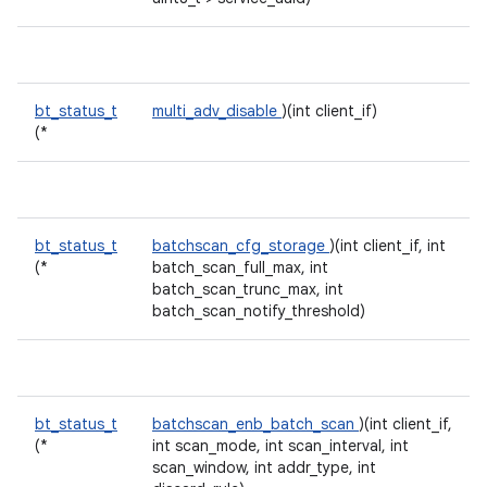
bt_status_t
multi_adv_disable
)(int client_if)
(*
bt_status_t
batchscan_cfg_storage
)(int client_if, int
(*
batch_scan_full_max, int
batch_scan_trunc_max, int
batch_scan_notify_threshold)
bt_status_t
batchscan_enb_batch_scan
)(int client_if,
(*
int scan_mode, int scan_interval, int
scan_window, int addr_type, int