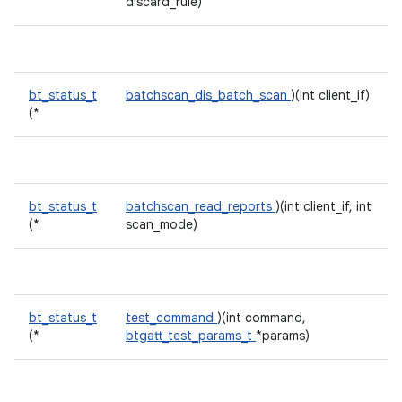
discard_rule)
bt_status_t
batchscan_dis_batch_scan
)(int client_if)
(*
bt_status_t
batchscan_read_reports
)(int client_if, int
(*
scan_mode)
bt_status_t
test_command
)(int command,
(*
btgatt_test_params_t
*params)