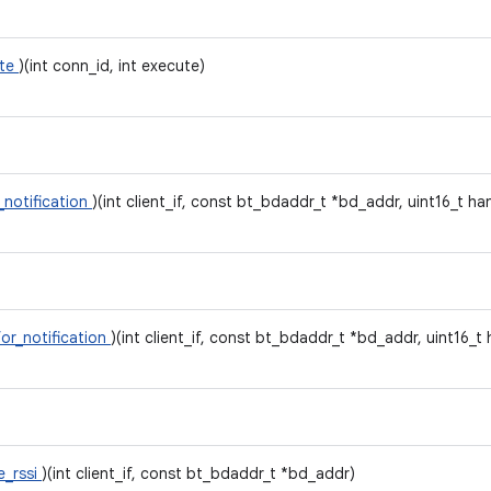
ite
)(int conn_id, int execute)
_notification
)(int client_if, const bt_bdaddr_t *bd_addr, uint16_t ha
for_notification
)(int client_if, const bt_bdaddr_t *bd_addr, uint16_t
e_rssi
)(int client_if, const bt_bdaddr_t *bd_addr)