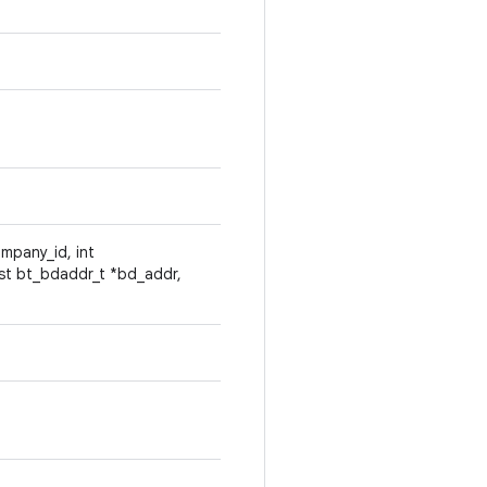
 company_id, int
st bt_bdaddr_t *bd_addr,