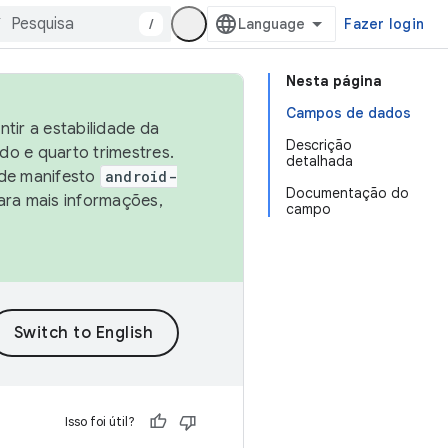
/
Fazer login
Nesta página
Campos de dados
tir a estabilidade da
Descrição
o e quarto trimestres.
detalhada
 de manifesto
android-
Documentação do
ara mais informações,
campo
Isso foi útil?