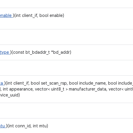
_enable
)(int client_if, bool enable)
_type
)(const bt_bdaddr_t *bd_addr)
ta
)(int client_if, bool set_scan_rsp, bool include_name, bool include_
l, int appearance, vector< uint8_t > manufacturer_data, vector< uint
rvice_uuid)
mtu
)(int conn_id, int mtu)