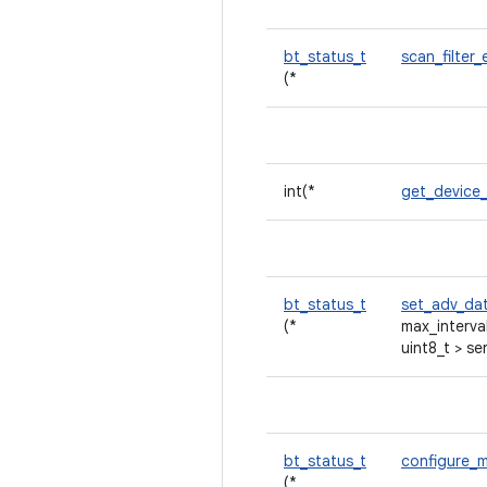
bt_status_t
scan_filter
(*
int(*
get_device
bt_status_t
set_adv_da
(*
max_interva
uint8_t > se
bt_status_t
configure_
(*