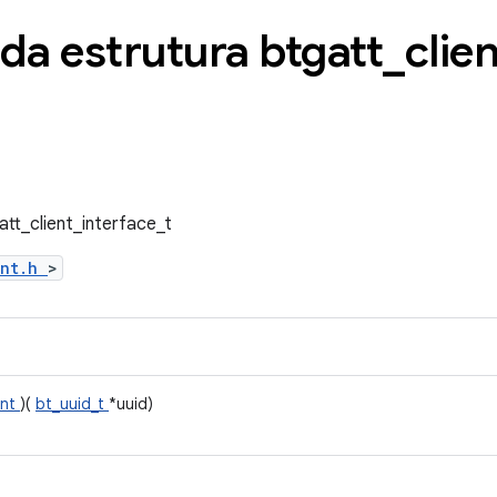
da estrutura btgatt
_
clien
att_client_interface_t
ent.h
>
ent
)(
bt_uuid_t
*uuid)