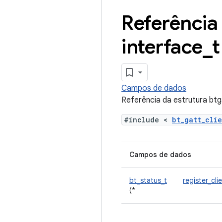
Referência 
interface
_
t
Campos de dados
Referência da estrutura btg
#include <
bt_gatt_cli
Campos de dados
bt_status_t
register_cli
(*