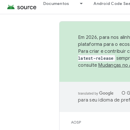
Documentos
Android Code Se
Em 2026, para nos alin
plataforma para o ecos
Para criar e contribuir
latest-release
sempre
consulte
Mudanças no
O G
para seu idioma de pre
AOSP