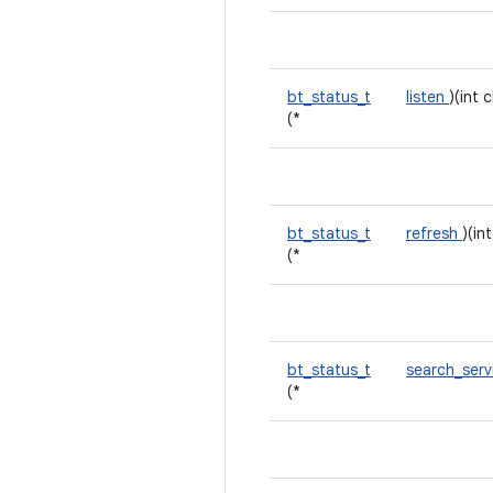
bt_status_t
listen
)(int 
(*
bt_status_t
refresh
)(in
(*
bt_status_t
search_ser
(*