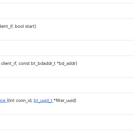
client_if, bool start)
t client_if, const bt_bdaddr_t *bd_addr)
vice
)(int conn_id,
bt_uuid_t
*filter_uuid)