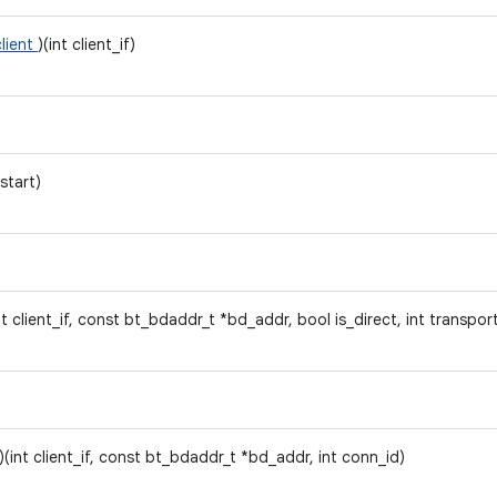
client
)(int client_if)
start)
nt client_if, const bt_bdaddr_t *bd_addr, bool is_direct, int transpor
)(int client_if, const bt_bdaddr_t *bd_addr, int conn_id)