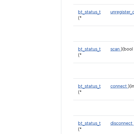
bt_status_t
unregister_
(*
bt_status_t
scan
)(bool 
(*
bt_status_t
connect
)(i
(*
bt_status_t
disconnect
(*