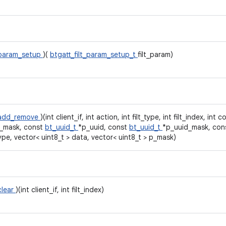
_param_setup
)(
btgatt_filt_param_setup_t
filt_param)
r_add_remove
)(int client_if, int action, int filt_type, int filt_index, int
_mask, const
bt_uuid_t
*p_uuid, const
bt_uuid_t
*p_uuid_mask, con
ype, vector< uint8_t > data, vector< uint8_t > p_mask)
clear
)(int client_if, int filt_index)