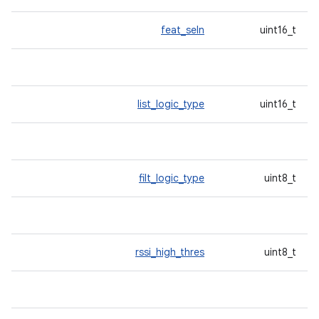
feat_seln
uint16_t
list_logic_type
uint16_t
filt_logic_type
uint8_t
rssi_high_thres
uint8_t