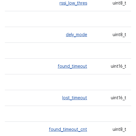
rssi_low_thres
uint8_t
dely_mode
uint8_t
found_timeout
uint16_t
lost_timeout
uint16_t
found_timeout_cnt
uint8_t