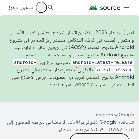
تسجيل الدخول
اعتبارًا من عام 2026، ولضمان اتّساق نموذج التطوير الثابت الأساسي
واستقرار المنصة في النظام المتكامل، سننشر رمز المصدر في مشروع
Android مفتوح المصدر (AOSP) في الربعَين الثاني والرابع. لبناء
مشروع Android مفتوح المصدر والمساهمة فيه، استخدِم
android-latest-release
. سيشير فرع بيان
android-
latest-release
دائمًا إلى أحدث إصدار تم نشره في مشروع
Android مفتوح المصدر. لمزيد من المعلومات، يُرجى الاطّلاع على
التغييرات في مشروع Android مفتوح المصدر
.
تستخدم Google تكنولوجيا الذكاء الاصطناعي لترجمة المحتوى إلى
لغتك المفضّلة، وقد تتضمّن بعض الأخطاء.