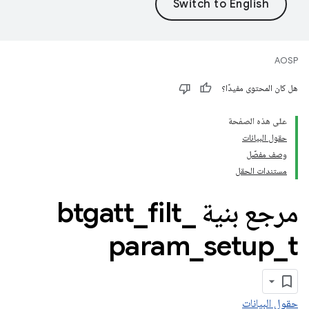
AOSP
هل كان المحتوى مفيدًا؟
على هذه الصفحة
حقول البيانات
وصف مفصّل
مستندات الحقل
مرجع بنية btgatt
_
filt
_
param
_
setup
_
t
حقول البيانات