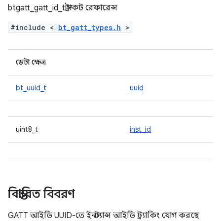
btgatt_gatt_id_t স্ট্রাকট রেফারেন্স
#include <
bt_gatt_types.h
>
ডেটা ক্ষেত্র
bt_uuid_t
uuid
uint8_t
inst_id
বিস্তারিত বিবরণ
GATT আইডি UUID-তে ইনস্ট্যান্স আইডি ট্র্যাকিং যোগ করছে