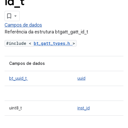
id
_
t
Campos de dados
Referência da estrutura btgatt_gatt_id_t
#include <
bt_gatt_types.h
>
Campos de dados
bt_uuid_t
uuid
uint8_t
inst_id