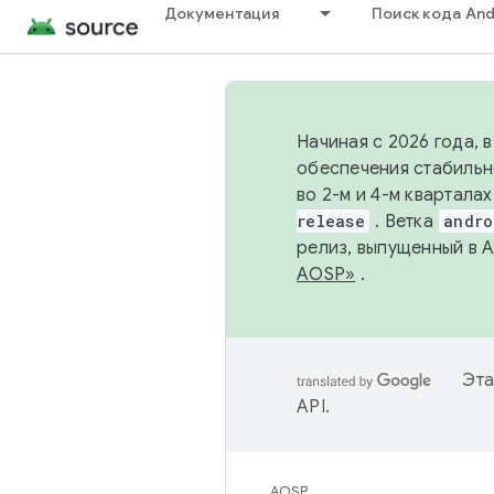
Документация
Поиск кода And
Начиная с 2026 года, 
обеспечения стабильн
во 2-м и 4-м квартала
release
. Ветка
andro
релиз, выпущенный в 
AOSP»
.
Эта
API
.
AOSP