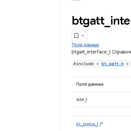
btgatt
_
int
Поля данных
btgatt_interface_t Справо
#include <
bt_gatt.h
>
Поля данных
size_t
bt_status_t
(*