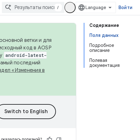
/
Войти
Содержание
Поля данных
основной ветки и для
Подробное
исходный код в AOSP
описание
ку
android-latest-
Полевая
 самый последний
документация
здел «Изменения в
 оказалась полезной?