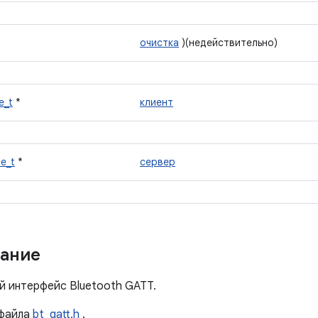
очистка
)(недействительно)
e_t
*
клиент
ce_t
*
сервер
ание
й интерфейс Bluetooth GATT.
файла
bt_gatt.h
.