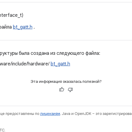
nterface_t)
файла
bt_gatt.h
.
руктуры была создана из следующего файла:
ware/include/hardware/
bt_gatt.h
Эта информация оказалась полезной?
нице предоставлены по
лицензиям
. Java и OpenJDK – это зарегистриров
TC.