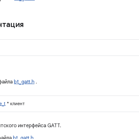
нтация
файла
bt_gatt.h
.
e_t
* клиент
нтского интерфейса GATT.
айла
bt_gatt.h
.