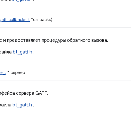
gatt_callbacks_t
*callbacks)
 и предоставляет процедуры обратного вызова.
файла
bt_gatt.h
.
ce_t
* сервер
рфейса сервера GATT.
айла
bt_gatt.h
.