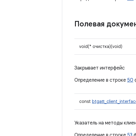
Полевая докуме
void(* очистка)(void)
Закрывает интерфейс
Определение в строке
50
const
btgatt_client_interfac
Указатель на методы клие
Определение в строке
53
ф