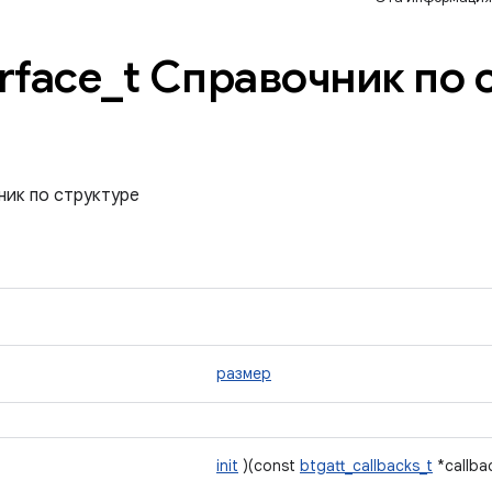
erface
_
t Справочник по 
чник по структуре
размер
init
)(const
btgatt_callbacks_t
*callba