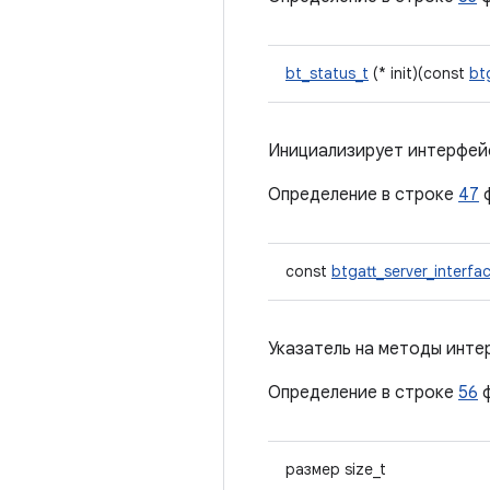
bt_status_t
(* init)(const
bt
Инициализирует интерфейс
Определение в строке
47
const
btgatt_server_interfa
Указатель на методы инте
Определение в строке
56
ф
размер size_t