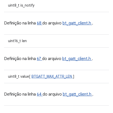
uint8_t is_notify
Definição na linha
68
do arquivo
bt_gatt_client.h
.
uint16_t len
Definição na linha
67
do arquivo
bt_gatt_client.h
.
uint8_t value[
BTGATT_MAX_ATTR_LEN
]
Definição na linha
64
do arquivo
bt_gatt_client.h
.