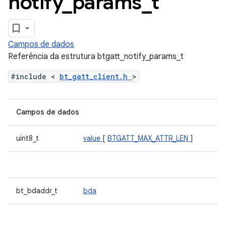
notify
_
params
_
t
Campos de dados
Referência da estrutura btgatt_notify_params_t
#include <
bt_gatt_client.h
>
Campos de dados
uint8_t
value
[
BTGATT_MAX_ATTR_LEN
]
bt_bdaddr_t
bda