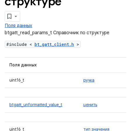
структуре
Поля данных
btgatt_read_params_t Справочник по структуре
#include <
bt_gatt_client.h
>
Поля данных
uint16_t
ручка
btgatt_unformatted_value_t
ценить
uint16_t
тип значения