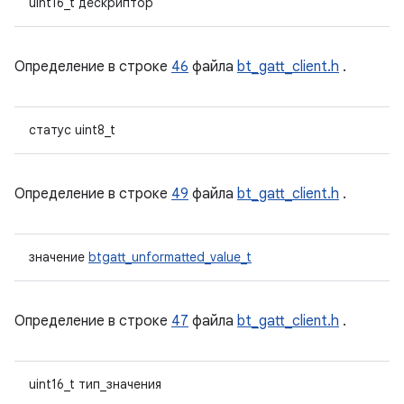
uint16_t дескриптор
Определение в строке
46
файла
bt_gatt_client.h
.
статус uint8_t
Определение в строке
49
файла
bt_gatt_client.h
.
значение
btgatt_unformatted_value_t
Определение в строке
47
файла
bt_gatt_client.h
.
uint16_t тип_значения