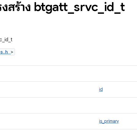
รงสร้าง btgatt
_
srvc
_
id
_
t
vc_id_t
es.h
>
id
is_primary