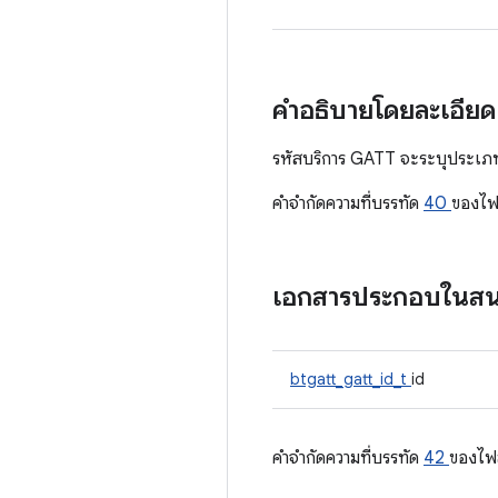
คำอธิบายโดยละเอีย
รหัสบริการ GATT จะระบุประเภทบ
คําจํากัดความที่บรรทัด
40
ของไฟ
เอกสารประกอบในส
btgatt_gatt_id_t
id
คําจํากัดความที่บรรทัด
42
ของไฟ