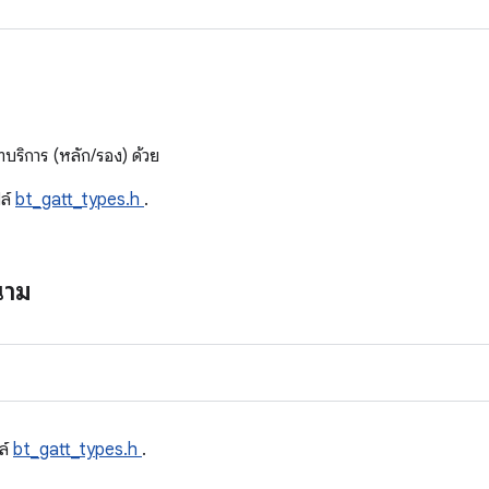
ด
ริการ (หลัก/รอง) ด้วย
ล์
bt_gatt_types.h
.
นาม
ล์
bt_gatt_types.h
.