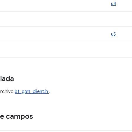
u4
u5
llada
archivo
bt_gatt_client.h
.
de campos