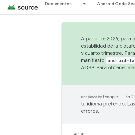
Documentos
Android Code Se
A partir de 2026, para 
estabilidad de la plata
y cuarto trimestre. Para
manifiesto
android-la
AOSP. Para obtener más
Goo
tu idioma preferido. L
errores.
AOSP