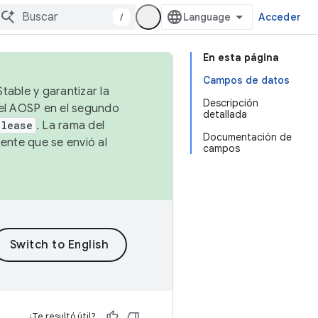
/
Acceder
En esta página
Campos de datos
table y garantizar la
Descripción
 el AOSP en el segundo
detallada
elease
. La rama del
Documentación de
ente que se envió al
campos
¿Te resultó útil?