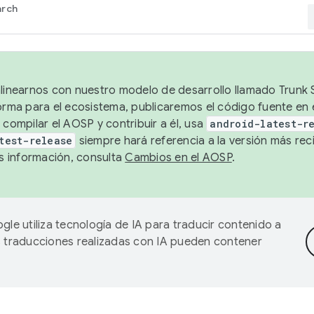
arch
alinearnos con nuestro modelo de desarrollo llamado Trunk S
forma para el ecosistema, publicaremos el código fuente en
 compilar el AOSP y contribuir a él, usa
android-latest-r
test-release
siempre hará referencia a la versión más reci
 información, consulta
Cambios en el AOSP
.
gle utiliza tecnología de IA para traducir contenido a
as traducciones realizadas con IA pueden contener