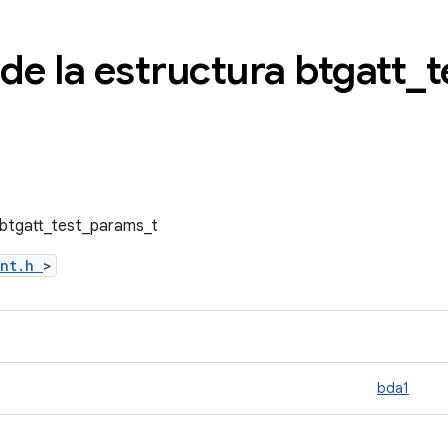
de la estructura btgatt
_
t
a btgatt_test_params_t
ent.h
>
bda1