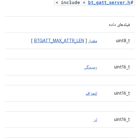
>
bt_gatt_server.h
#include <
فیلدهای داده
uint8_t
مقدار
[
BTGATT_MAX_ATTR_LEN
]
uint16_t
رسیدگی
uint16_t
انحراف
uint16_t
لن