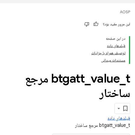
AOSP
این مرور مفید بود؟
در این صفحه
فیلدهای داده
توصیف همراه با جزئیات
مستندات میدانی
_
value
_
btgatt
t مرجع
ساختار
فیلدهای داده
btgatt_value_t مرجع ساختار