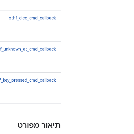
bthf_clcc_cmd_callback
f_unknown_at_cmd_callback
f_key_pressed_cmd_callback
תיאור מפורט