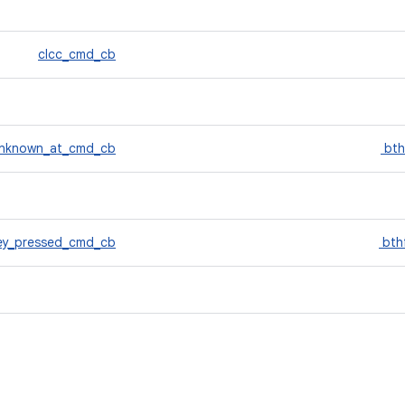
clcc_cmd_cb
nknown_at_cmd_cb
bth
ey_pressed_cmd_cb
bth