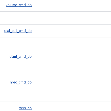
volume_cmd_cb
dial_call_cmd_cb
dtmf_cmd_cb
nrec_cmd_cb
wbs_cb