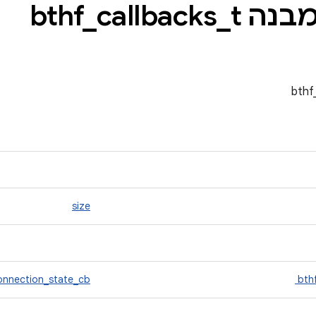
ה bthf
t
_
callbacks
_
size
onnection_state_cb
bth