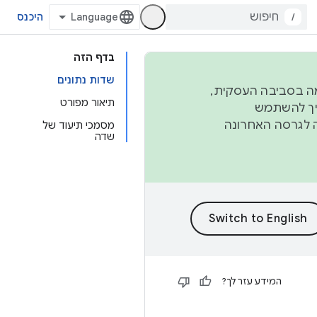
/
היכנס
בדף הזה
שדות נתונים
פורמה בסביבה העסקית,
תיאור מפורט
ברבעון השני וברבעון הרביעי. כדי ליצור ולתרום ל-AOSP, צריך להשתמש
ד יפנה לגרסה האחרונה
מסמכי תיעוד של
שדה
המידע עזר לך?