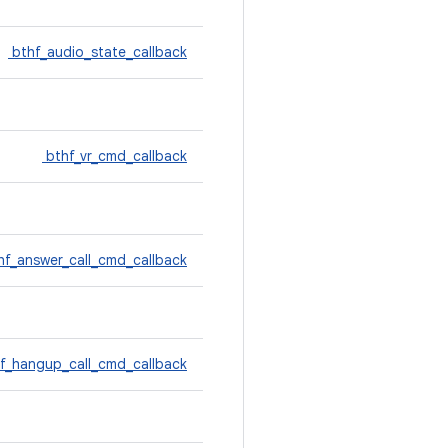
bthf_audio_state_callback
bthf_vr_cmd_callback
hf_answer_call_cmd_callback
f_hangup_call_cmd_callback