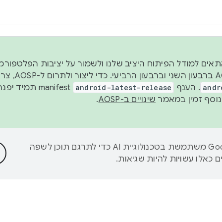
 2026, כדי להתאים למודל הפיתוח היציב שלנו ולשמור על יציבות הפלט
נפרסם קוד מקור ב-AOSP 
andr
. הענף
android-latest-release
manifest תמי
שינויים ב-AOSP
.
‫Google משתמשת בטכנולוגיית AI כדי לתרגם תוכן לשפה
 כאלו עשויות להיות שגיאות.