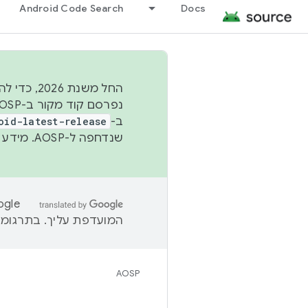
Android Code Search
Docs
החל משנת
ב-
oid-latest-release
שנדחפה ל-AOSP. מידע נוסף זמין במאמר
המועדפת עליך. בתרגומים
AOSP