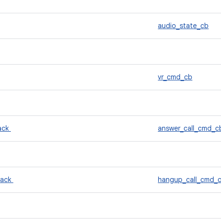
audio_state_cb
vr_cmd_cb
back
answer_call_cmd_c
back
hangup_call_cmd_