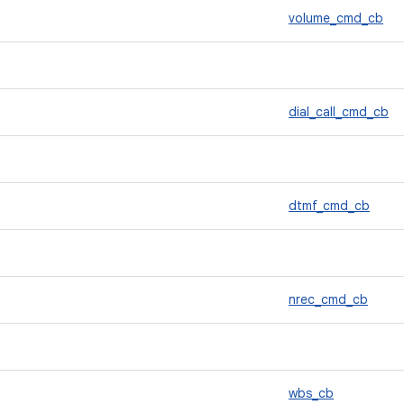
volume_cmd_cb
dial_call_cmd_cb
dtmf_cmd_cb
nrec_cmd_cb
wbs_cb