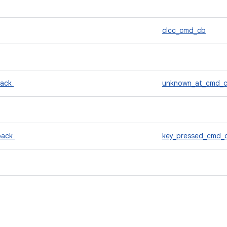
clcc_cmd_cb
back
unknown_at_cmd_
back
key_pressed_cmd_