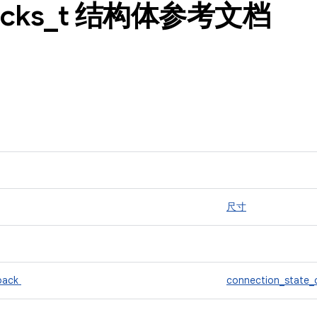
acks
_
t 结构体参考文档
尺寸
lback
connection_state_