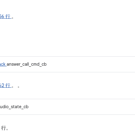
56 行
。
back
answer_call_cmd_cb
62 行
。 。
udio_state_cb
0 行。