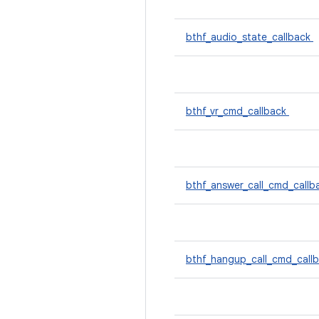
bthf_audio_state_callback
bthf_vr_cmd_callback
bthf_answer_call_cmd_call
bthf_hangup_call_cmd_call