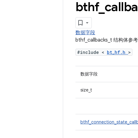
bthf
_
callb
数据字段
bthf_callbacks_t 结构体参考
#include <
bt_hf.h
>
数据字段
size_t
bthf_connection_state_cal