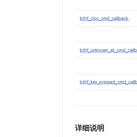
bthf_clcc_cmd_callback
bthf_unknown_at_cmd_call
bthf_key_pressed_cmd_call
详细说明