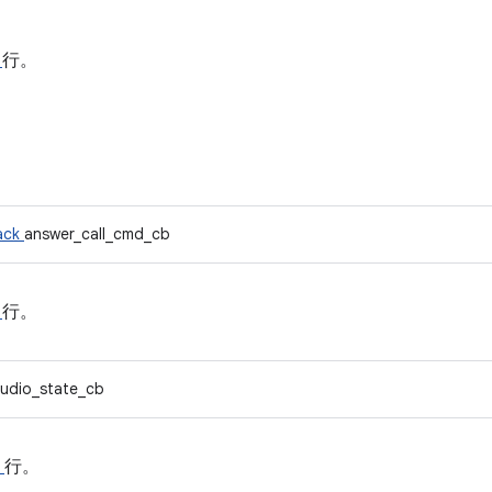
6
行。
back
answer_call_cmd_cb
2
行。
udio_state_cb
0
行。