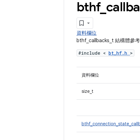
bthf
_
callb
資料欄位
bthf_callbacks_t 結構體
#include <
bt_hf.h
>
資料欄位
size_t
bthf_connection_state_cal