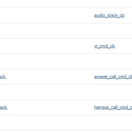
audio_state_cb
vr_cmd_cb
back
answer_call_cmd_c
back
hangup_call_cmd_