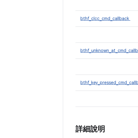
bthf_clcc_cmd_callback
bthf_unknown_at_cmd_call
bthf_key_pressed_cmd_call
詳細說明