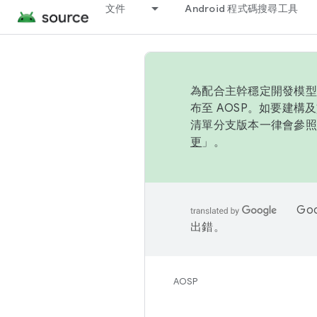
文件
Android 程式碼搜尋工具
為配合主幹穩定開發模型，
布至 AOSP。如要建構及
清單分支版本一律會參照推
更
」。
Go
出錯。
AOSP