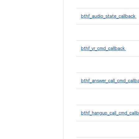
bthf_audio_state_callback
bthf_vr_cmd_callback
bthf_answer_call_cmd_call
bthf_hangup_call_cmd_call