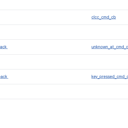
clcc_cmd_cb
back
unknown_at_cmd_
back
key_pressed_cmd_