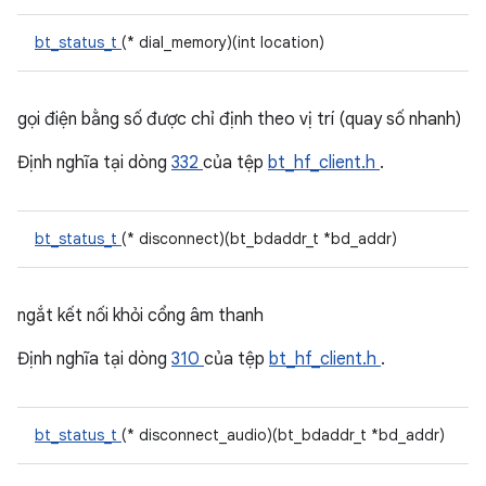
bt_status_t
(* dial_memory)(int location)
gọi điện bằng số được chỉ định theo vị trí (quay số nhanh)
Định nghĩa tại dòng
332
của tệp
bt_hf_client.h
.
bt_status_t
(* disconnect)(bt_bdaddr_t *bd_addr)
ngắt kết nối khỏi cổng âm thanh
Định nghĩa tại dòng
310
của tệp
bt_hf_client.h
.
bt_status_t
(* disconnect_audio)(bt_bdaddr_t *bd_addr)