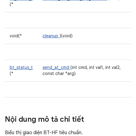
(*
void(*
cleanup
)(void)
bt_status_t
send_at_cmd
(int cmd, int val1, int val2,
(*
const char *arg)
Nội dung mô tả chi tiết
Biểu thị giao diện BT-HF tiêu chuẩn.