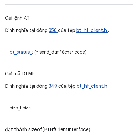
Gửi lệnh AT.
Định nghĩa tại dòng
358
của tệp
bt_hf_client.h
.
bt_status_t
(* send_dtmf)(char code)
Gửi mã DTMF
Định nghĩa tại dòng
349
của tệp
bt_hf_client.h
.
size_t size
đặt thành sizeof(BtHfClientInterface)