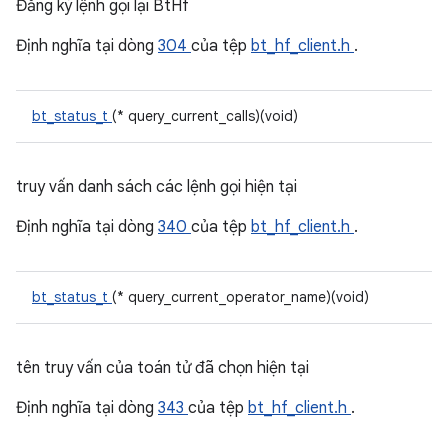
Đăng ký lệnh gọi lại BtHf
Định nghĩa tại dòng
304
của tệp
bt_hf_client.h
.
bt_status_t
(* query_current_calls)(void)
truy vấn danh sách các lệnh gọi hiện tại
Định nghĩa tại dòng
340
của tệp
bt_hf_client.h
.
bt_status_t
(* query_current_operator_name)(void)
tên truy vấn của toán tử đã chọn hiện tại
Định nghĩa tại dòng
343
của tệp
bt_hf_client.h
.