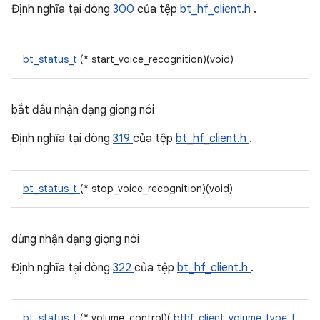
Định nghĩa tại dòng
300
của tệp
bt_hf_client.h
.
bt_status_t
(* start_voice_recognition)(void)
bắt đầu nhận dạng giọng nói
Định nghĩa tại dòng
319
của tệp
bt_hf_client.h
.
bt_status_t
(* stop_voice_recognition)(void)
dừng nhận dạng giọng nói
Định nghĩa tại dòng
322
của tệp
bt_hf_client.h
.
bt_status_t
(* volume_control)(
bthf_client_volume_type_t