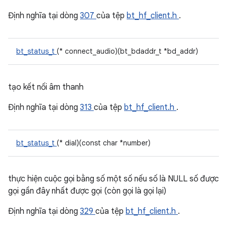
Định nghĩa tại dòng
307
của tệp
bt_hf_client.h
.
bt_status_t
(* connect_audio)(bt_bdaddr_t *bd_addr)
tạo kết nối âm thanh
Định nghĩa tại dòng
313
của tệp
bt_hf_client.h
.
bt_status_t
(* dial)(const char *number)
thực hiện cuộc gọi bằng số một số nếu số là NULL số được
gọi gần đây nhất được gọi (còn gọi là gọi lại)
Định nghĩa tại dòng
329
của tệp
bt_hf_client.h
.