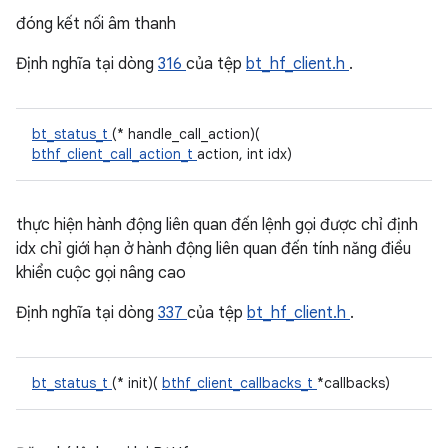
đóng kết nối âm thanh
Định nghĩa tại dòng
316
của tệp
bt_hf_client.h
.
bt_status_t
(* handle_call_action)(
bthf_client_call_action_t
action, int idx)
thực hiện hành động liên quan đến lệnh gọi được chỉ định
idx chỉ giới hạn ở hành động liên quan đến tính năng điều
khiển cuộc gọi nâng cao
Định nghĩa tại dòng
337
của tệp
bt_hf_client.h
.
bt_status_t
(* init)(
bthf_client_callbacks_t
*callbacks)