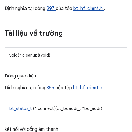
Định nghĩa tại dòng
297
của tệp
bt_hf_client.h
.
Tài liệu về trường
void(* cleanup)(void)
Đóng giao diện.
Định nghĩa tại dòng
355
của tệp
bt_hf_client.h
.
bt_status_t
(* connect)(bt_bdaddr_t *bd_addr)
kết nối với cổng âm thanh