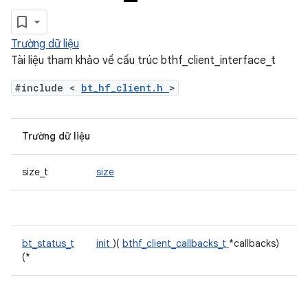
Trường dữ liệu
Tài liệu tham khảo về cấu trúc bthf_client_interface_t
#include <
bt_hf_client.h
>
Trường dữ liệu
size_t
size
bt_status_t
init
)(
bthf_client_callbacks_t
*callbacks)
(*