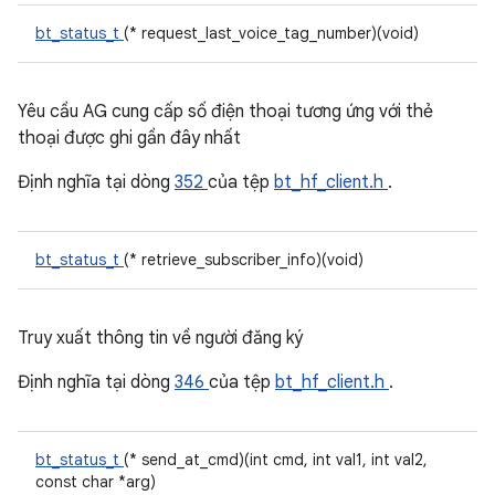
bt_status_t
(* request_last_voice_tag_number)(void)
Yêu cầu AG cung cấp số điện thoại tương ứng với thẻ
thoại được ghi gần đây nhất
Định nghĩa tại dòng
352
của tệp
bt_hf_client.h
.
bt_status_t
(* retrieve_subscriber_info)(void)
Truy xuất thông tin về người đăng ký
Định nghĩa tại dòng
346
của tệp
bt_hf_client.h
.
bt_status_t
(* send_at_cmd)(int cmd, int val1, int val2,
const char *arg)