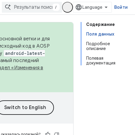
/
Войти
Содержание
Поля данных
основной ветки и для
Подробное
исходный код в AOSP
описание
ку
android-latest-
Полевая
 самый последний
документация
здел «Изменения в
 оказалась полезной?