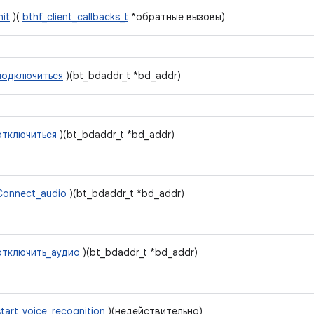
nit
)(
bthf_client_callbacks_t
*обратные вызовы)
подключиться
)(bt_bdaddr_t *bd_addr)
отключиться
)(bt_bdaddr_t *bd_addr)
Connect_audio
)(bt_bdaddr_t *bd_addr)
отключить_аудио
)(bt_bdaddr_t *bd_addr)
start_voice_recognition
)(недействительно)