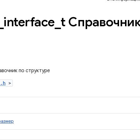
_
interface
_
t Справочник
равочник по структуре
t.h
>
размер