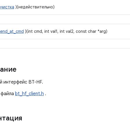
очистка
)(недействительно)
send_at_cmd
)(int cmd, int val1, int val2, const char *arg)
ание
й интерфейс BT-HF.
файла
bt_hf_client.h
.
нтация