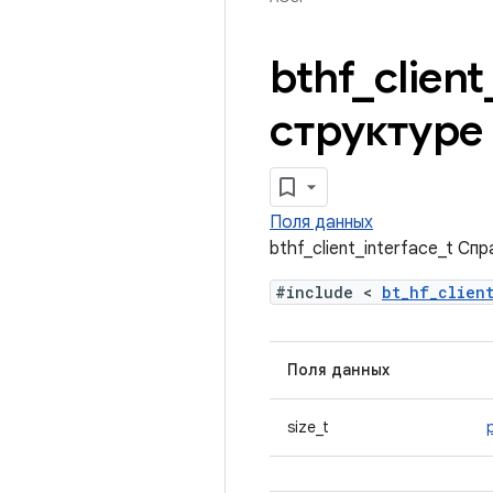
bthf
_
client
структуре
Поля данных
bthf_client_interface_t Сп
#include <
bt_hf_clien
Поля данных
size_t