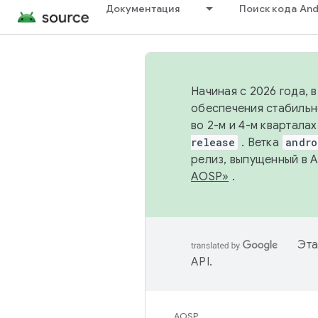
Документация
Поиск кода And
Начиная с 2026 года, 
обеспечения стабильн
во 2-м и 4-м квартала
release
. Ветка
andro
релиз, выпущенный в 
AOSP»
.
Эта
API
.
AOSP