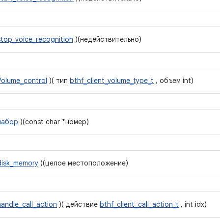
stop_voice_recognition
)(недействительно)
Volume_control
)( тип
bthf_client_volume_type_t
, объем int)
набор
)(const char *номер)
disk_memory
)(целое местоположение)
handle_call_action
)( действие
bthf_client_call_action_t
, int idx)