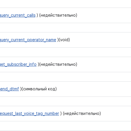
query_current_calls
) (недействительно)
query_current_operator_name
)(void)
get_subscriber_info
)(недействительно)
send_dtmf
)(символьный код)
request_last_voice_tag_number
) (недействительно)