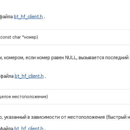
файла
bt_hf_client.h
.
const char *номер)
м, номером, если номер равен NULL, вызывается последний
файла
bt_hf_client.h
.
(целое местоположение)
р, указанный в зависимости от местоположения (быстрый 
файла
bt_hf_client.h
.