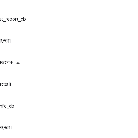
t_report_cb
জ্ঞা।
যান্ডশেক_cb
ংজ্ঞা।
info_cb
ংজ্ঞা।