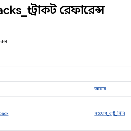
acks
_
t স্ট্রাকট রেফারেন্স
েন্স
আকার
lback
সংযোগ_রাষ্ট্র_সিবি