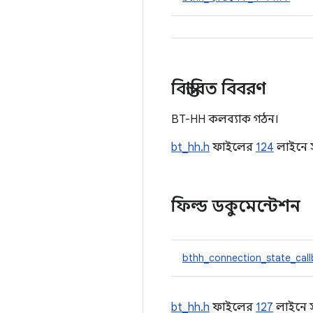
বিস্তারিত বিবরণ
BT-HH কলব্যাক গঠন।
bt_hh.h
ফাইলের
124
লাইনে স
ফিল্ড ডকুমেন্টেশন
bthh_connection_state_cal
bt_hh.h
ফাইলের
127
লাইনে স