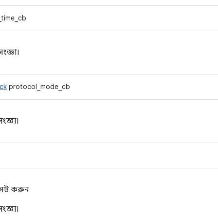
_time_cb
ংজ্ঞা।
ck
protocol_mode_cb
ংজ্ঞা।
সেট করুন
ংজ্ঞা।