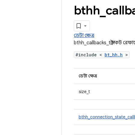
bthh
_
callb
ডেটা ক্ষেত্র
bthh_callbacks_t স্ট্রাকট রেফার
#include <
bt_hh.h
>
ডেটা ক্ষেত্র
size_t
bthh_connection_state_cal