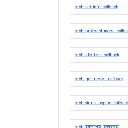
bthh_hid_info_callback
bthh_protocol_mode_callba
bthh_idle_time_callback
bthh_get_report_callback
bthh_virtual_unplug_callbac
bthh_হ্যান্ডশেক_কলব্যাক