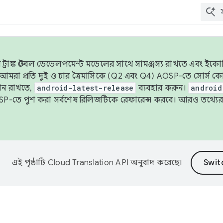
াঙ্ক স্টেবল ডেভেলপমেন্ট মডেলের সাথে সামঞ্জস্য রাখতে এবং ইকোসিস্ট
ে, আমরা প্রতি দুই ও চার ত্রৈমাসিকে (Q2 এবং Q4) AOSP-তে সোর্স
ান রাখতে,
android-latest-release
ব্যবহার করুন।
android
বদা AOSP-তে পুশ করা সর্বশেষ রিলিজটিকে রেফারেন্স করবে। আরও তথ্যের
এই পৃষ্ঠাটি
Cloud Translation API
অনুবাদ করেছে।