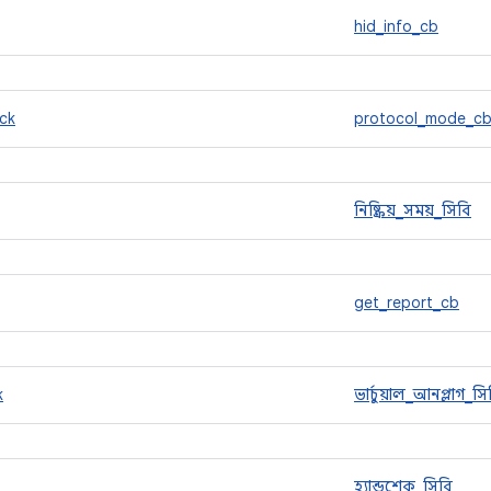
hid_info_cb
ck
protocol_mode_c
নিষ্ক্রিয়_সময়_সিবি
get_report_cb
k
ভার্চুয়াল_আনপ্লাগ_সি
হ্যান্ডশেক_সিবি