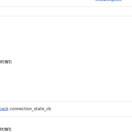
ংজ্ঞা।
lback
connection_state_cb
ংজ্ঞা।