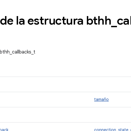
de la estructura bthh
_
ca
 bthh_callbacks_t
tamaño
lback
connection_state