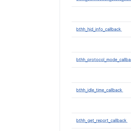
bthh_hid_info_callback
bthh_protocol_mode_callb
bthh_idle_time_callback
bthh_get_report_callback