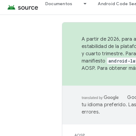
Documentos
Android Code Se
A partir de 2026, para 
estabilidad de la plata
y cuarto trimestre. Para
manifiesto
android-la
AOSP. Para obtener más
Goo
tu idioma preferido. L
errores.
AOSP