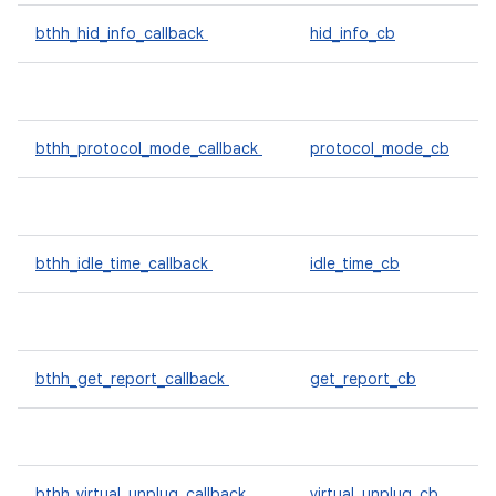
bthh_hid_info_callback
hid_info_cb
bthh_protocol_mode_callback
protocol_mode_cb
bthh_idle_time_callback
idle_time_cb
bthh_get_report_callback
get_report_cb
bthh_virtual_unplug_callback
virtual_unplug_cb