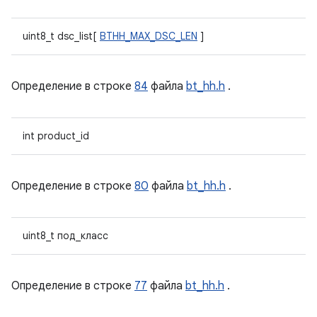
uint8_t dsc_list[
BTHH_MAX_DSC_LEN
]
Определение в строке
84
файла
bt_hh.h
.
int product_id
Определение в строке
80
файла
bt_hh.h
.
uint8_t под_класс
Определение в строке
77
файла
bt_hh.h
.