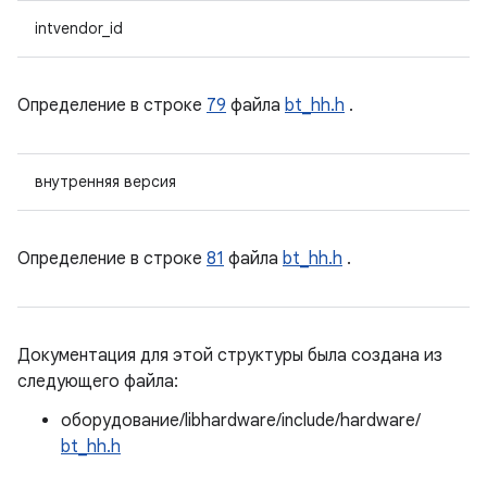
intvendor_id
Определение в строке
79
файла
bt_hh.h
.
внутренняя версия
Определение в строке
81
файла
bt_hh.h
.
Документация для этой структуры была создана из
следующего файла:
оборудование/libhardware/include/hardware/
bt_hh.h