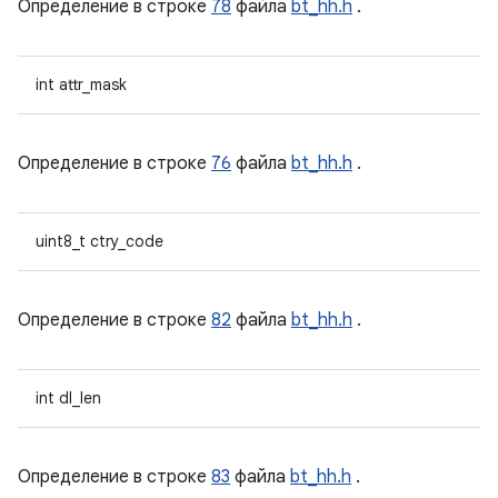
Определение в строке
78
файла
bt_hh.h
.
int attr_mask
Определение в строке
76
файла
bt_hh.h
.
uint8_t ctry_code
Определение в строке
82
файла
bt_hh.h
.
int dl_len
Определение в строке
83
файла
bt_hh.h
.