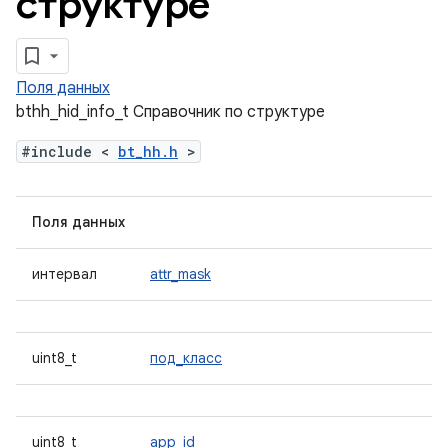
структуре
Поля данных
bthh_hid_info_t Справочник по структуре
#include <
bt_hh.h
>
Поля данных
интервал
attr_mask
uint8_t
под_класс
uint8_t
app_id