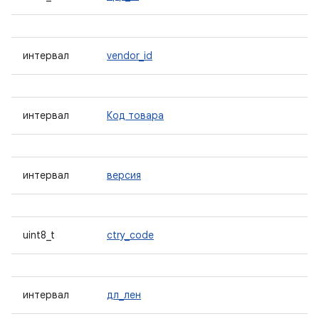
интервал
vendor_id
интервал
Код товара
интервал
версия
uint8_t
ctry_code
интервал
дл_лен