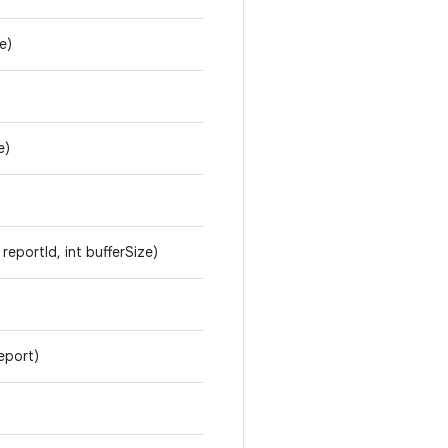
e)
e)
reportId, int bufferSize)
eport)