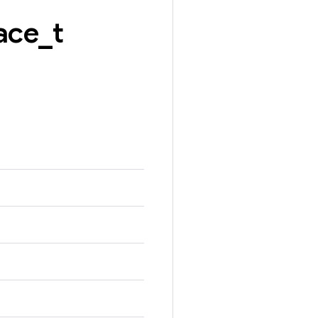
ace
_
t