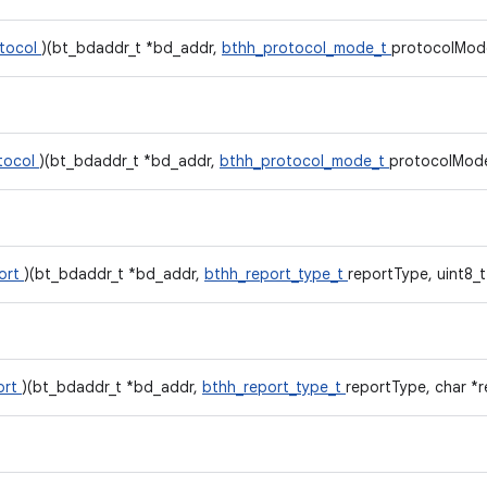
tocol
)(bt_bdaddr_t *bd_addr,
bthh_protocol_mode_t
protocolMod
tocol
)(bt_bdaddr_t *bd_addr,
bthh_protocol_mode_t
protocolMod
ort
)(bt_bdaddr_t *bd_addr,
bthh_report_type_t
reportType, uint8_t 
ort
)(bt_bdaddr_t *bd_addr,
bthh_report_type_t
reportType, char *r