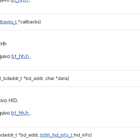
quivo
bt_hh.h
.
llbacks_t
*callbacks)
tHh
quivo
bt_hh.h
.
t_bdaddr_t *bd_addr, char *data)
ivo HID.
quivo
bt_hh.h
.
_bdaddr_t *bd_addr,
bthh_hid_info_t
hid_info)