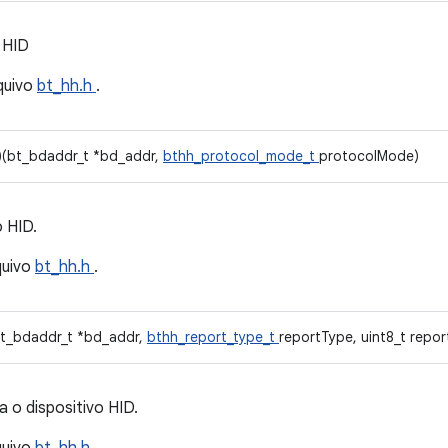
 HID
quivo
bt_hh.h
.
)(bt_bdaddr_t *bd_addr,
bthh_protocol_mode_t
protocolMode)
 HID.
quivo
bt_hh.h
.
bt_bdaddr_t *bd_addr,
bthh_report_type_t
reportType, uint8_t report
o dispositivo HID.