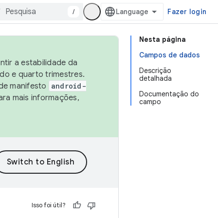
/
Fazer login
Nesta página
Campos de dados
tir a estabilidade da
Descrição
o e quarto trimestres.
detalhada
 de manifesto
android-
Documentação do
ara mais informações,
campo
Isso foi útil?