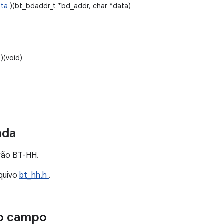
ata
)(bt_bdaddr_t *bd_addr, char *data)
p
)(void)
ada
rão BT-HH.
quivo
bt_hh.h
.
o campo