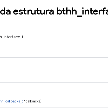
 da estrutura bthh
_
interf
h_interface_t
hh_callbacks_t
*callbacks)