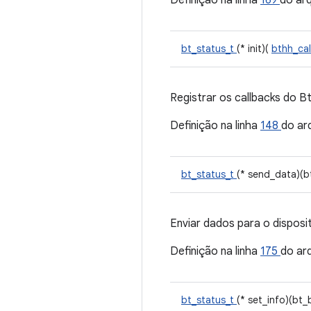
Definição na linha
169
do ar
bt_status_t
(* init)(
bthh_ca
Registrar os callbacks do B
Definição na linha
148
do ar
bt_status_t
(* send_data)(b
Enviar dados para o disposit
Definição na linha
175
do ar
bt_status_t
(* set_info)(bt