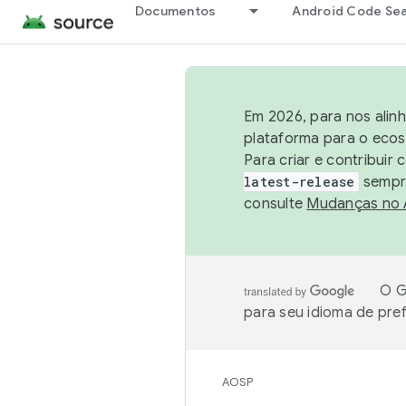
Documentos
Android Code Se
Em 2026, para nos alin
plataforma para o ecos
Para criar e contribuir
latest-release
sempre
consulte
Mudanças no
O G
para seu idioma de pre
AOSP