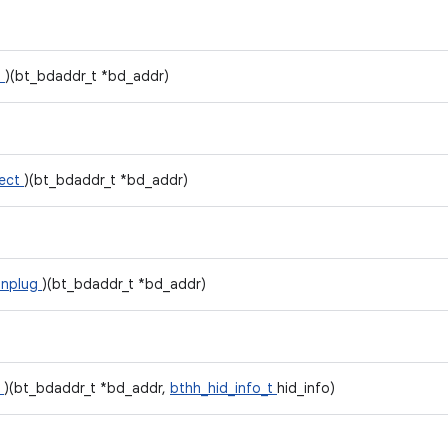
t
)(bt_bdaddr_t *bd_addr)
nect
)(bt_bdaddr_t *bd_addr)
_unplug
)(bt_bdaddr_t *bd_addr)
o
)(bt_bdaddr_t *bd_addr,
bthh_hid_info_t
hid_info)