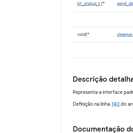
bt_status_t
(*
send_d
void(*
cleanu
Descrição detalh
Representa a interface pad
Definição na linha
140
do ar
Documentação d