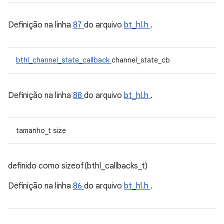
Definição na linha
87
do arquivo
bt_hl.h
.
bthl_channel_state_callback
channel_state_cb
Definição na linha
88
do arquivo
bt_hl.h
.
tamanho_t size
definido como sizeof(bthl_callbacks_t)
Definição na linha
86
do arquivo
bt_hl.h
.