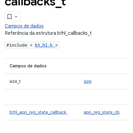
callbacks
_
t
Campos de dados
Referência da estrutura bthl_callbacks_t
#include <
bt_hl.h
>
Campos de dados
size_t
size
bthl_app_reg_state_callback
app_reg_state_cb