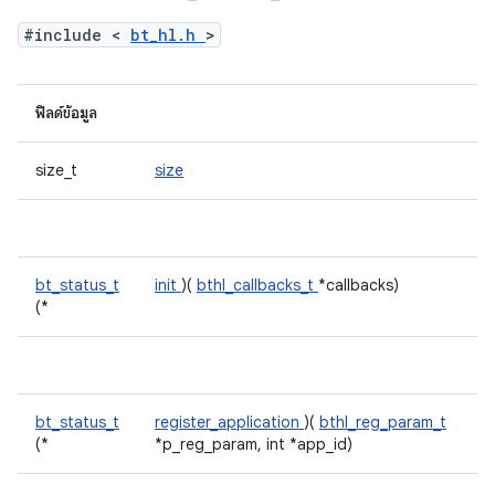
#include <
bt_hl.h
>
ฟิลด์ข้อมูล
size_t
size
bt_status_t
init
)(
bthl_callbacks_t
*callbacks)
(*
bt_status_t
register_application
)(
bthl_reg_param_t
(*
*p_reg_param, int *app_id)