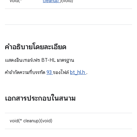
void(*
cleanup
)(void)
คำอธิบายโดยละเอียด
แสดงอินเทอร์เฟซ BT-HL มาตรฐาน
คําจํากัดความที่บรรทัด
93
ของไฟล์
bt_hl.h
.
เอกสารประกอบในสนาม
void(* cleanup)(void)