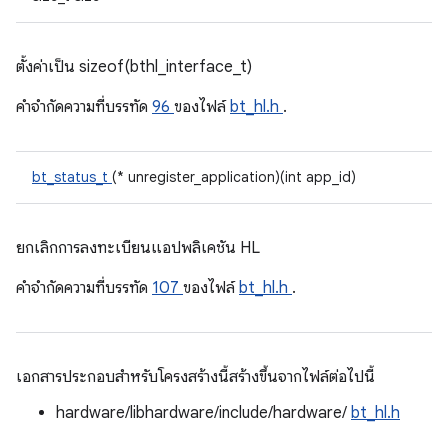
ตั้งค่าเป็น sizeof(bthl_interface_t)
คําจํากัดความที่บรรทัด
96
ของไฟล์
bt_hl.h
.
bt_status_t
(* unregister_application)(int app_id)
ยกเลิกการลงทะเบียนแอปพลิเคชัน HL
คําจํากัดความที่บรรทัด
107
ของไฟล์
bt_hl.h
.
เอกสารประกอบสำหรับโครงสร้างนี้สร้างขึ้นจากไฟล์ต่อไปนี้
hardware/libhardware/include/hardware/
bt_hl.h