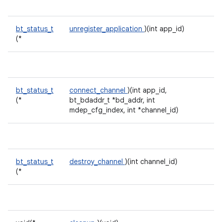
bt_status_t
unregister_application
)(int app_id)
(*
bt_status_t
connect_channel
)(int app_id,
(*
bt_bdaddr_t *bd_addr, int
mdep_cfg_index, int *channel_id)
bt_status_t
destroy_channel
)(int channel_id)
(*