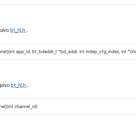
quivo
bt_hl.h
.
nel)(int app_id, bt_bdaddr_t *bd_addr, int mdep_cfg_index, int *ch
quivo
bt_hl.h
.
el)(int channel_id)