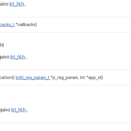
quivo
bt_hl.h
.
lbacks_t
*callbacks)
hl
quivo
bt_hl.h
.
ication)(
bthl_reg_param_t
*p_reg_param, int *app_id)
quivo
bt_hl.h
.