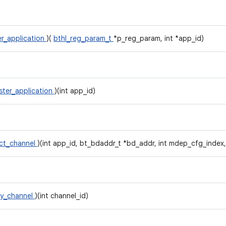
er_application
)(
bthl_reg_param_t
*p_reg_param, int *app_id)
ster_application
)(int app_id)
ct_channel
)(int app_id, bt_bdaddr_t *bd_addr, int mdep_cfg_index,
oy_channel
)(int channel_id)