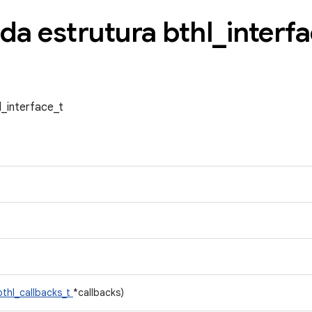
da estrutura bthl
_
interf
l_interface_t
bthl_callbacks_t
*callbacks)