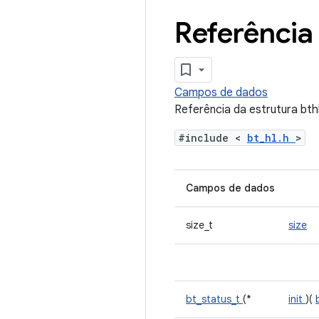
Referência 
Campos de dados
Referência da estrutura bth
#include <
bt_hl.h
>
Campos de dados
size_t
size
bt_status_t
(*
init
)(