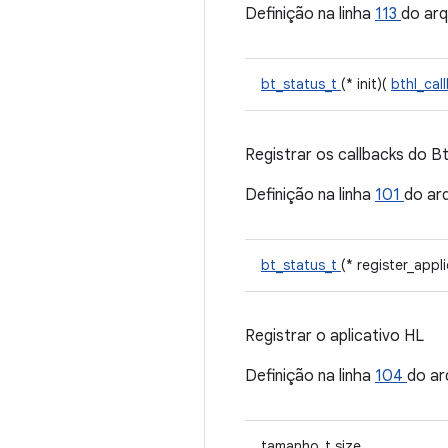
Definição na linha
113
do ar
bt_status_t
(* init)(
bthl_cal
Registrar os callbacks do Bt
Definição na linha
101
do ar
bt_status_t
(* register_appl
Registrar o aplicativo HL
Definição na linha
104
do ar
tamanho_t size