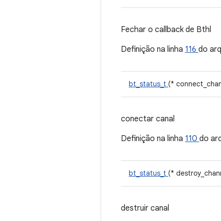
Fechar o callback de Bthl
Definição na linha
116
do ar
bt_status_t
(* connect_chan
conectar canal
Definição na linha
110
do ar
bt_status_t
(* destroy_chann
destruir canal