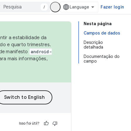
/
Fazer login
Nesta página
Campos de dados
tir a estabilidade da
Descrição
o e quarto trimestres.
detalhada
 de manifesto
android-
Documentação do
ara mais informações,
campo
Isso foi útil?