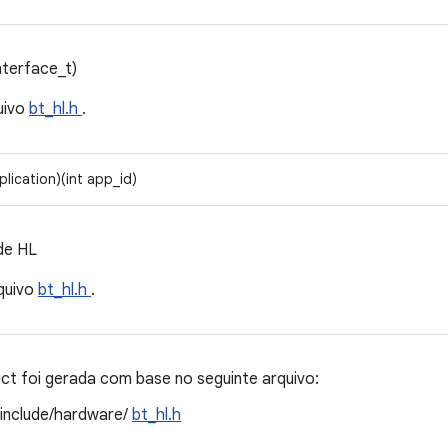
nterface_t)
uivo
bt_hl.h
.
plication)(int app_id)
de HL
quivo
bt_hl.h
.
t foi gerada com base no seguinte arquivo:
/include/hardware/
bt_hl.h