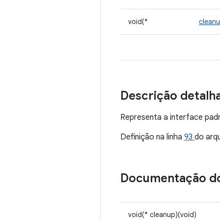
void(*
clean
Descrição detalh
Representa a interface pad
Definição na linha
93
do arq
Documentação d
void(* cleanup)(void)