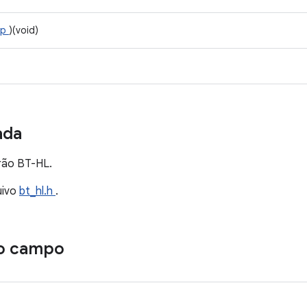
up
)(void)
ada
rão BT-HL.
uivo
bt_hl.h
.
o campo