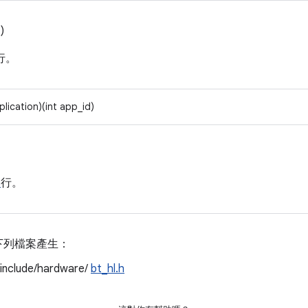
)
行。
plication)(int app_id)
7
行。
下列檔案產生：
/include/hardware/
bt_hl.h