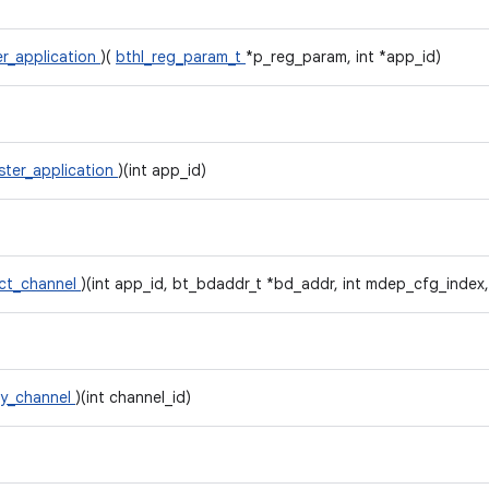
er_application
)(
bthl_reg_param_t
*p_reg_param, int *app_id)
ster_application
)(int app_id)
ct_channel
)(int app_id, bt_bdaddr_t *bd_addr, int mdep_cfg_index,
oy_channel
)(int channel_id)