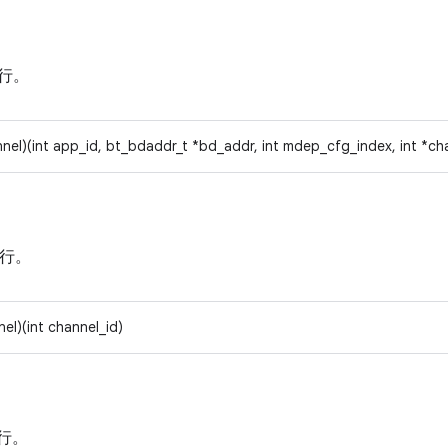
行。
nel)(int app_id, bt_bdaddr_t *bd_addr, int mdep_cfg_index, int *ch
行。
el)(int channel_id)
行。