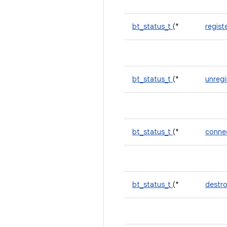
bt_status_t
(*
regist
bt_status_t
(*
unregi
bt_status_t
(*
conne
bt_status_t
(*
destr