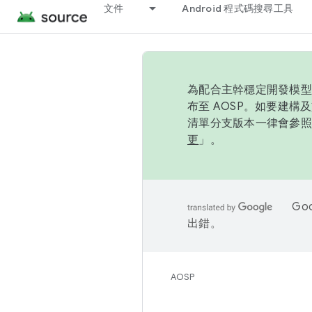
文件
Android 程式碼搜尋工具
為配合主幹穩定開發模型，
布至 AOSP。如要建構及
清單分支版本一律會參照推
更
」。
Go
出錯。
AOSP