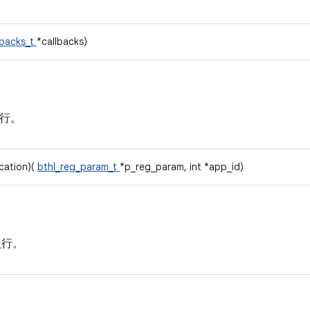
lbacks_t
*callbacks)
行。
ication)(
bthl_reg_param_t
*p_reg_param, int *app_id)
4
行。