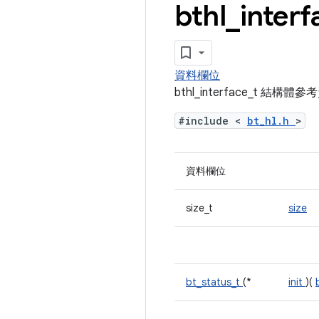
bthl
_
interf
資料欄位
bthl_interface_t 結構體
#include <
bt_hl.h
>
資料欄位
size_t
size
bt_status_t
(*
init
)(