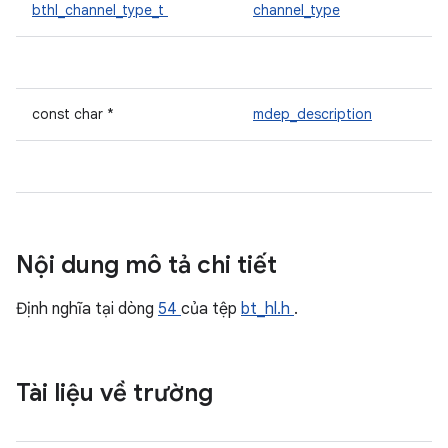
bthl_channel_type_t
channel_type
const char *
mdep_description
Nội dung mô tả chi tiết
Định nghĩa tại dòng
54
của tệp
bt_hl.h
.
Tài liệu về trường