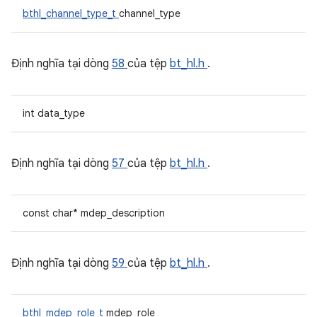
bthl_channel_type_t
channel_type
Định nghĩa tại dòng
58
của tệp
bt_hl.h
.
int data_type
Định nghĩa tại dòng
57
của tệp
bt_hl.h
.
const char* mdep_description
Định nghĩa tại dòng
59
của tệp
bt_hl.h
.
bthl_mdep_role_t
mdep_role