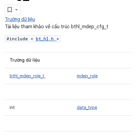
Trường dữ liệu
Tài liệu tham khảo về cấu trúc bthl_mdep_cfg_t
#include <
bt_hl.h
>
Trường dữ liệu
bthl_mdep_role_t
mdep_role
int
data_type