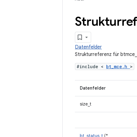
Strukturre
Datenfelder
Strukturreferenz für btmce_
#include <
bt_mce.h
>
Datenfelder
size_t
bt_status_t
(*