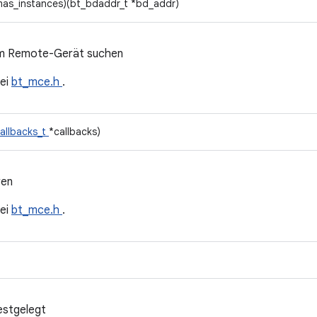
mas_instances)(bt_bdaddr_t *bd_addr)
em Remote-Gerät suchen
ei
bt_mce.h
.
allbacks_t
*callbacks)
ren
ei
bt_mce.h
.
estgelegt