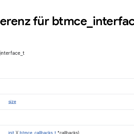
ferenz für btmce
_
interfa
interface_t
size
init
)(
btmce_callbacks_t
*callbacks)