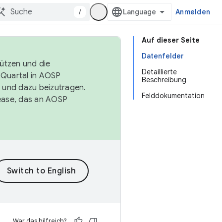
/
Anmelden
Auf dieser Seite
Datenfelder
tützen und die
Detaillierte
. Quartal in AOSP
Beschreibung
 und dazu beizutragen.
Felddokumentation
ease, das an AOSP
War das hilfreich?