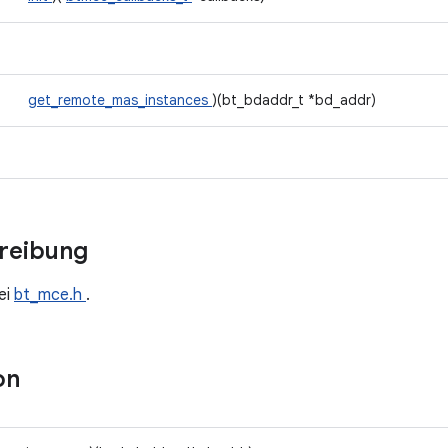
get_remote_mas_instances
)(bt_bdaddr_t *bd_addr)
hreibung
ei
bt_mce.h
.
on