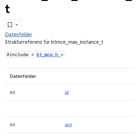
t
Datenfelder
Strukturreferenz für btmce_mas_instance_t
#include <
bt_mce.h
>
Datenfelder
int
id
int
scn