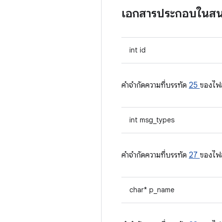
เอกสารประกอบในส
int id
คําจํากัดความที่บรรทัด
25
ของไฟ
int msg_types
คําจํากัดความที่บรรทัด
27
ของไฟ
char* p_name