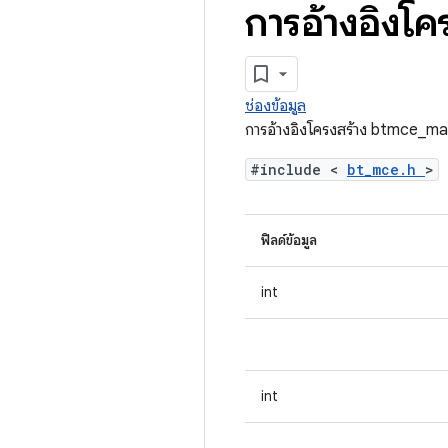
การอ้างอิงโ
ช่องข้อมูล
การอ้างอิงโครงสร้าง btmce_m
#include <
bt_mce.h
>
ฟิลด์ข้อมูล
int
int