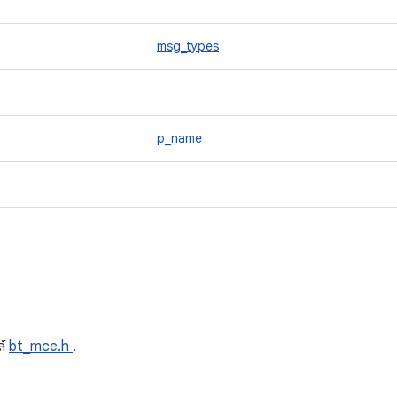
msg_types
p_name
ด
ล์
bt_mce.h
.