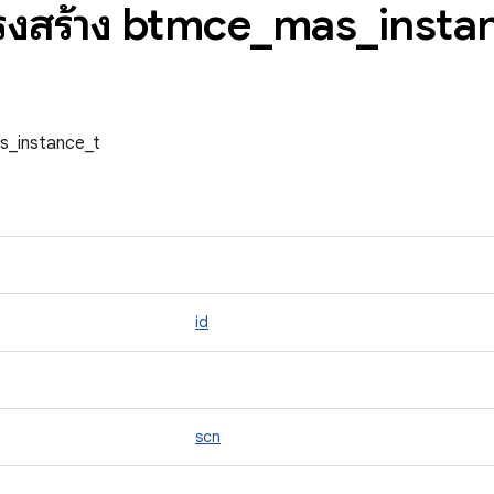
ครงสร้าง btmce
_
mas
_
insta
as_instance_t
id
scn