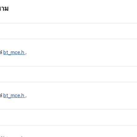
นาม
ล์
bt_mce.h
.
ล์
bt_mce.h
.