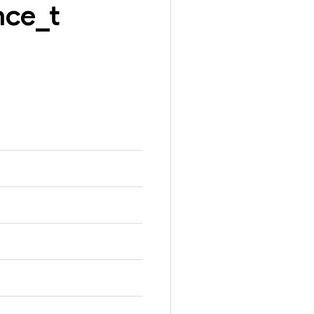
nce
_
t