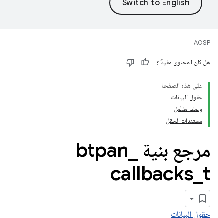
AOSP
هل كان المحتوى مفيدًا؟
على هذه الصفحة
حقول البيانات
وصف مفصّل
مستندات الحقل
مرجع بنية btpan
_
callbacks
_
t
حقول البيانات