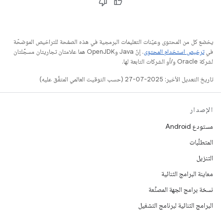
يخضع كل من المحتوى وعيّنات التعليمات البرمجية في هذه الصفحة للتراخيص الموضحّة
في
ترخيص استخدام المحتوى
. إنّ Java وOpenJDK هما علامتان تجاريتان مسجَّلتان
لشركة Oracle و/أو الشركات التابعة لها.
تاريخ التعديل الأخير: 2025-07-27 (حسب التوقيت العالمي المتفَّق عليه)
الإصدار
مستودع Android
المتطلّبات
التنزيل
معاينة البرامج الثنائية
نسخة برامج الجهة المصنِّعة
البرامج الثنائية لبرنامج التشغيل