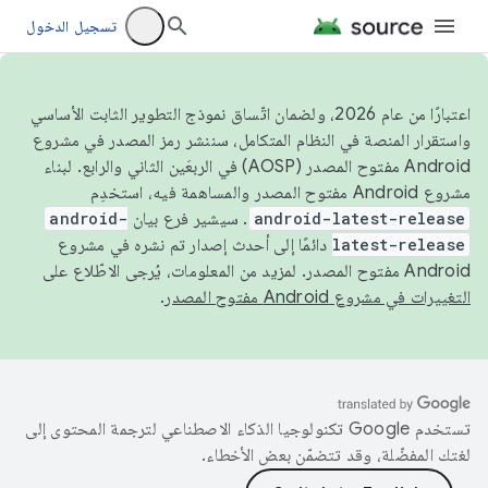
تسجيل الدخول
اعتبارًا من عام 2026، ولضمان اتّساق نموذج التطوير الثابت الأساسي
واستقرار المنصة في النظام المتكامل، سننشر رمز المصدر في مشروع
Android مفتوح المصدر (AOSP) في الربعَين الثاني والرابع. لبناء
مشروع Android مفتوح المصدر والمساهمة فيه، استخدِم
android-latest-release
. سيشير فرع بيان
android-
latest-release
دائمًا إلى أحدث إصدار تم نشره في مشروع
Android مفتوح المصدر. لمزيد من المعلومات، يُرجى الاطّلاع على
التغييرات في مشروع Android مفتوح المصدر
.
تستخدم Google تكنولوجيا الذكاء الاصطناعي لترجمة المحتوى إلى
لغتك المفضّلة، وقد تتضمّن بعض الأخطاء.