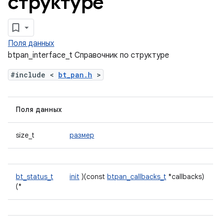
структуре
Поля данных
btpan_interface_t Справочник по структуре
#include <
bt_pan.h
>
Поля данных
size_t
размер
bt_status_t
init
)(const
btpan_callbacks_t
*callbacks)
(*