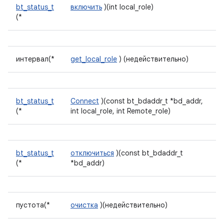
bt_status_t
включить
)(int local_role)
(*
интервал(*
get_local_role
) (недействительно)
bt_status_t
Connect
)(const bt_bdaddr_t *bd_addr,
(*
int local_role, int Remote_role)
bt_status_t
отключиться
)(const bt_bdaddr_t
(*
*bd_addr)
пустота(*
очистка
)(недействительно)