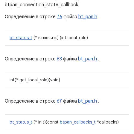
btpan_connection_state_callback.
Определение в строке
76
файла
bt_pan.h
.
bt_status_t
(* включить) (int local_role)
Определение в строке
63
файла
bt_pan.h
.
int(* get_local_role)(void)
Определение в строке
67
файла
bt_pan.h
.
bt_status_t
(* init)(const
btpan_callbacks_t
*callbacks)