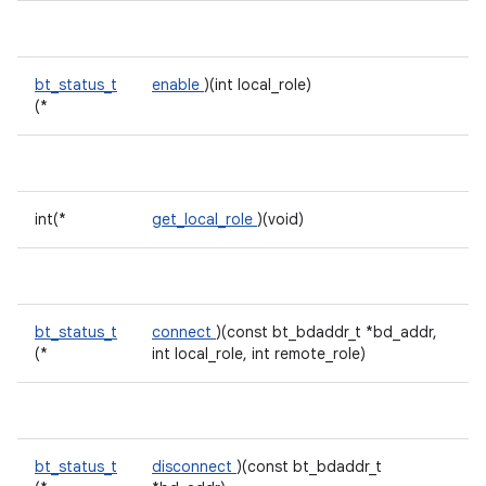
bt_status_t
enable
)(int local_role)
(*
int(*
get_local_role
)(void)
bt_status_t
connect
)(const bt_bdaddr_t *bd_addr,
(*
int local_role, int remote_role)
bt_status_t
disconnect
)(const bt_bdaddr_t