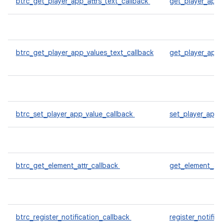
btrc_get_player_app_attrs_text_callback
get_player_app_
btrc_get_player_app_values_text_callback
get_player_app
btrc_set_player_app_value_callback
set_player_app
btrc_get_element_attr_callback
get_element_att
btrc_register_notification_callback
register_notific