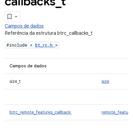
callbacks
_
t
Campos de dados
Referência da estrutura btrc_callbacks_t
#include <
bt_rc.h
>
Campos de dados
size_t
size
btrc_remote_features_callback
remote_feature