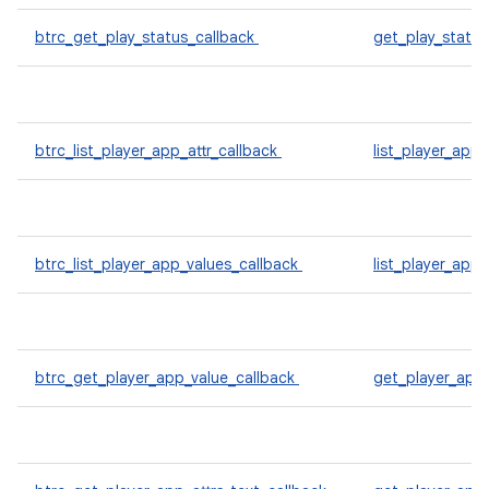
btrc_get_play_status_callback
get_play_statu
btrc_list_player_app_attr_callback
list_player_app_
btrc_list_player_app_values_callback
list_player_app
btrc_get_player_app_value_callback
get_player_app