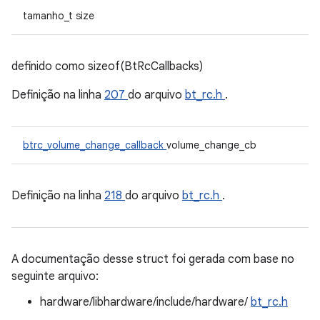
tamanho_t size
definido como sizeof(BtRcCallbacks)
Definição na linha
207
do arquivo
bt_rc.h
.
btrc_volume_change_callback
volume_change_cb
Definição na linha
218
do arquivo
bt_rc.h
.
A documentação desse struct foi gerada com base no
seguinte arquivo:
hardware/libhardware/include/hardware/
bt_rc.h