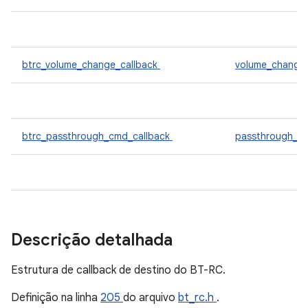
btrc_volume_change_callback
volume_change
btrc_passthrough_cmd_callback
passthrough_c
Descrição detalhada
Estrutura de callback de destino do BT-RC.
Definição na linha
205
do arquivo
bt_rc.h
.