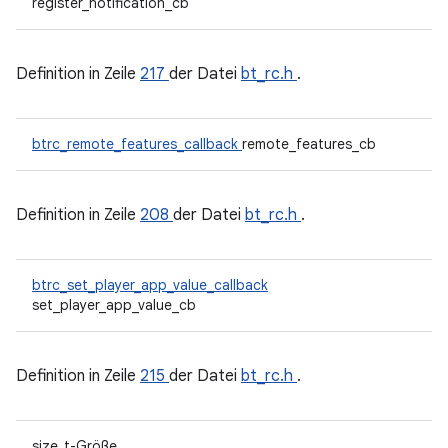
register_notification_cb
Definition in Zeile
217
der Datei
bt_rc.h
.
btrc_remote_features_callback
remote_features_cb
Definition in Zeile
208
der Datei
bt_rc.h
.
btrc_set_player_app_value_callback
set_player_app_value_cb
Definition in Zeile
215
der Datei
bt_rc.h
.
size_t-Größe