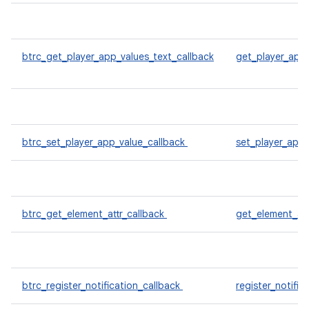
btrc_get_player_app_values_text_callback
get_player_app
btrc_set_player_app_value_callback
set_player_app
btrc_get_element_attr_callback
get_element_att
btrc_register_notification_callback
register_notific