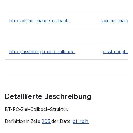
btrc_volume_change_callback
volume_change
btrc_passthrough_cmd_callback
passthrough_c
Detaillierte Beschreibung
BT-RC-Ziel-Callback-Struktur.
Definition in Zeile
205
der Datei
bt_rc.h
.