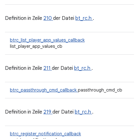
Definition in Zeile
210
der Datei
bt_rc.h
.
btrc_list_player_app_values_callback
list_player_app_values_cb
Definition in Zeile
211
der Datei
bt_rc.h
.
btrc_passthrough_cmd_callback
passthrough_cmd_cb
Definition in Zeile
219
der Datei
bt_rc.h
.
btrc_register_notification_callback