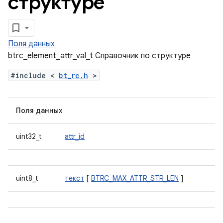
структуре
Поля данных
btrc_element_attr_val_t Справочник по структуре
#include <
bt_rc.h
>
Поля данных
uint32_t
attr_id
uint8_t
текст
[
BTRC_MAX_ATTR_STR_LEN
]