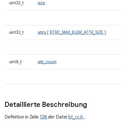
uint32_t
size
uint32_t
attrs
[
BTRC_MAX_ELEM_ATTR_SIZE
]
uint8_t
attr_count
Detaillierte Beschreibung
Definition in Zeile
128
der Datei
bt_rc.h
.