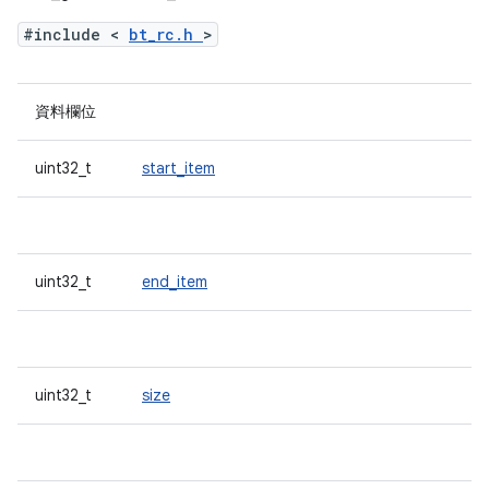
#include <
bt_rc.h
>
資料欄位
uint32_t
start_item
uint32_t
end_item
uint32_t
size