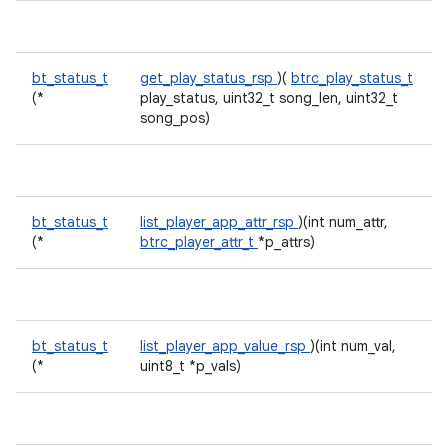
bt_status_t
get_play_status_rsp
)(
btrc_play_status_t
(*
play_status, uint32_t song_len, uint32_t
song_pos)
bt_status_t
list_player_app_attr_rsp
)(int num_attr,
(*
btrc_player_attr_t
*p_attrs)
bt_status_t
list_player_app_value_rsp
)(int num_val,
(*
uint8_t *p_vals)