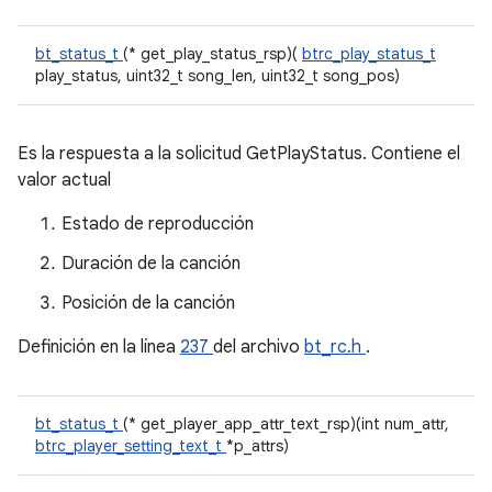
bt_status_t
(* get_play_status_rsp)(
btrc_play_status_t
play_status, uint32_t song_len, uint32_t song_pos)
Es la respuesta a la solicitud GetPlayStatus. Contiene el
valor actual
Estado de reproducción
Duración de la canción
Posición de la canción
Definición en la línea
237
del archivo
bt_rc.h
.
bt_status_t
(* get_player_app_attr_text_rsp)(int num_attr,
btrc_player_setting_text_t
*p_attrs)