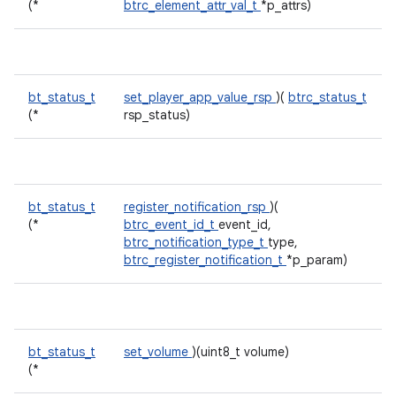
(*
btrc_element_attr_val_t
*p_attrs)
bt_status_t
set_player_app_value_rsp
)(
btrc_status_t
(*
rsp_status)
bt_status_t
register_notification_rsp
)(
(*
btrc_event_id_t
event_id,
btrc_notification_type_t
type,
btrc_register_notification_t
*p_param)
bt_status_t
set_volume
)(uint8_t volume)
(*