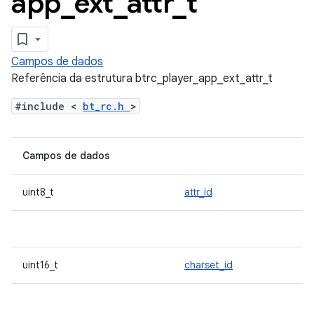
app
_
ext
_
attr
_
t
Campos de dados
Referência da estrutura btrc_player_app_ext_attr_t
#include <
bt_rc.h
>
Campos de dados
uint8_t
attr_id
uint16_t
charset_id