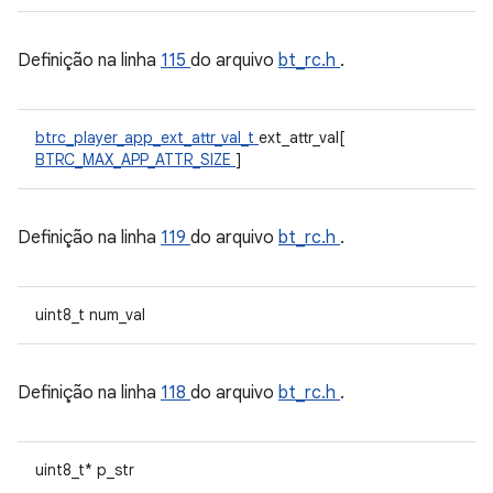
Definição na linha
115
do arquivo
bt_rc.h
.
btrc_player_app_ext_attr_val_t
ext_attr_val[
BTRC_MAX_APP_ATTR_SIZE
]
Definição na linha
119
do arquivo
bt_rc.h
.
uint8_t num_val
Definição na linha
118
do arquivo
bt_rc.h
.
uint8_t* p_str