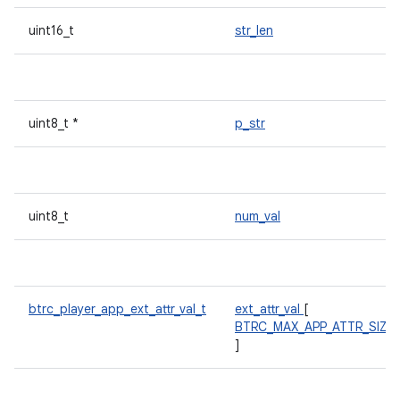
uint16_t
str_len
uint8_t *
p_str
uint8_t
num_val
btrc_player_app_ext_attr_val_t
ext_attr_val
[
BTRC_MAX_APP_ATTR_SIZE
]