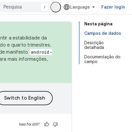
/
Fazer login
Nesta página
Campos de dados
tir a estabilidade da
Descrição
o e quarto trimestres.
detalhada
 de manifesto
android-
Documentação do
ara mais informações,
campo
Isso foi útil?