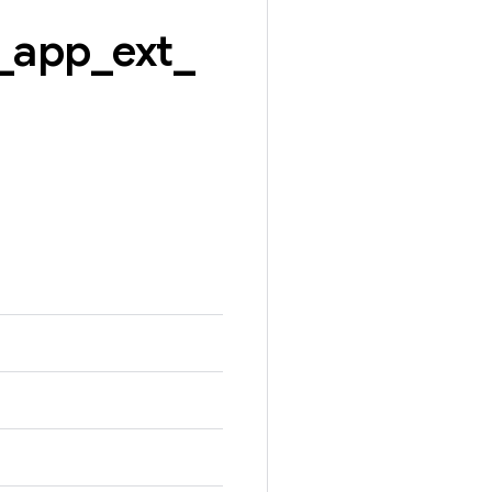
_
app
_
ext
_