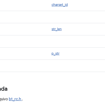
charset_id
str_len
p_str
ada
quivo
bt_rc.h
.