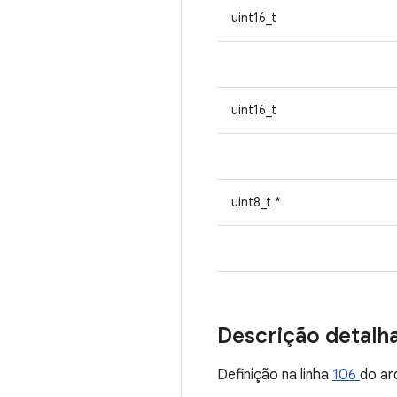
uint16_t
uint16_t
uint8_t *
Descrição detalh
Definição na linha
106
do ar