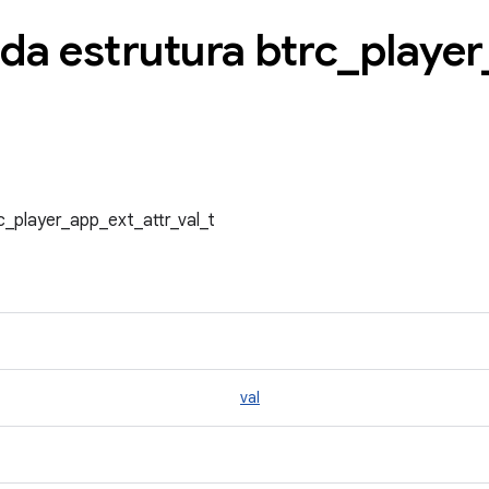
da estrutura btrc
_
player
c_player_app_ext_attr_val_t
val