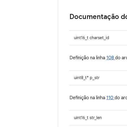
Documentação d
uint16_t charset_id
Definição na linha
108
do ar
uint8_t* p_str
Definição na linha
110
do ar
uint16_t str_len