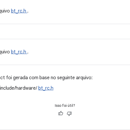
quivo
bt_rc.h
.
quivo
bt_rc.h
.
t foi gerada com base no seguinte arquivo:
/include/hardware/
bt_rc.h
Isso foi útil?