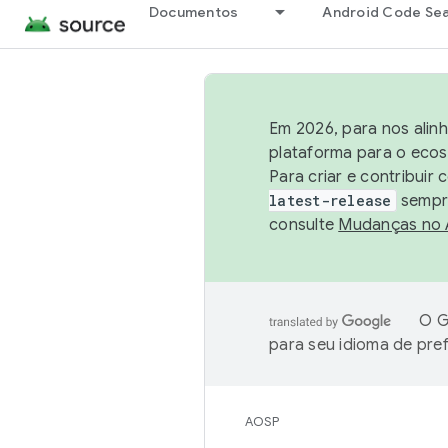
Documentos
Android Code Se
Em 2026, para nos alin
plataforma para o ecos
Para criar e contribuir
latest-release
sempre
consulte
Mudanças no
O G
para seu idioma de pre
AOSP