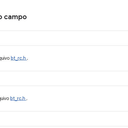
o campo
quivo
bt_rc.h
.
quivo
bt_rc.h
.