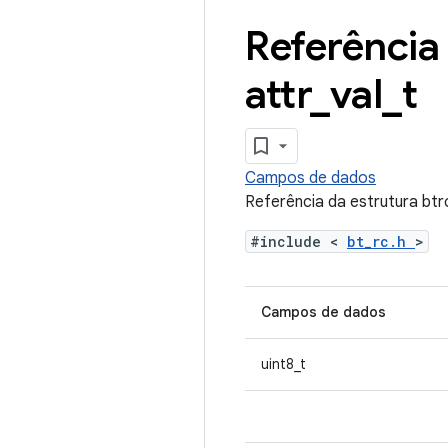
Referência 
attr
_
val
_
t
Campos de dados
Referência da estrutura btr
#include <
bt_rc.h
>
Campos de dados
uint8_t