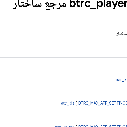
btrc
_
playe
num_at
attr_ids
[
BTRC_MAX_APP_SETTING