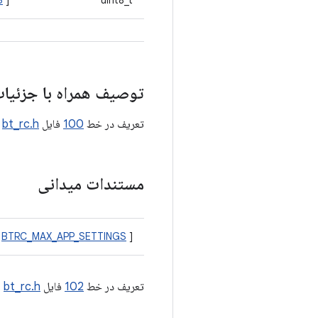
S
]
uint8_t
توصیف همراه با جزئیا
تعریف در خط
100
فایل
bt_rc.h
.
مستندات میدانی
[
BTRC_MAX_APP_SETTINGS
]
تعریف در خط
102
فایل
bt_rc.h
.