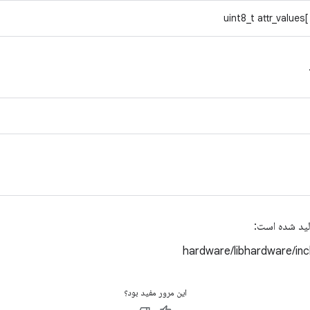
uint8_t attr_values
لید شده است:
hardware/libhardware/in
این مرور مفید بود؟