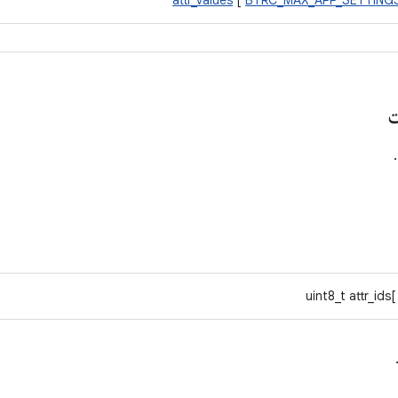
attr_values
​​[
BTRC_MAX_APP_SETTING
ت
uint8_t attr_ids