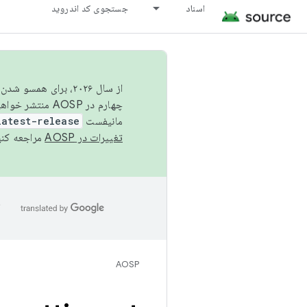
اسناد
جستجوی کد اندروید
از سال ۲۰۲۶، برای ه
چهارم در AOSP منتشر خواهیم کرد. برای ساخت و مشارکت در AOSP،
مانیفست
latest-release
تغییرات در AOSP
مراجعه کنی
ا
AOSP