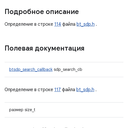
Подробное описание
Определение в строке
114
файла
bt_sdp.h
.
Полевая документация
btsdp_search_callback
sdp_search_cb
Определение в строке
117
файла
bt_sdp.h
.
размер size_t