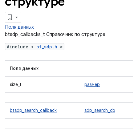
структуре
Поля данных
btsdp_callbacks_t Справочник по структуре
#include <
bt_sdp.h
>
Поля данных
size_t
размер
btsdp_search_callback
sdp_search_cb