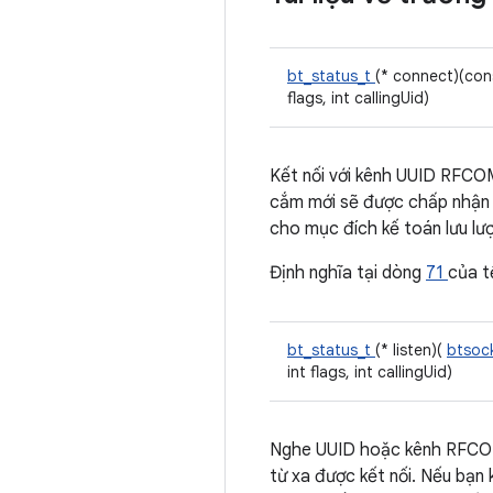
bt_status_t
(* connect)(co
flags, int callingUid)
Kết nối với kênh UUID RFCOM
cắm mới sẽ được chấp nhận k
cho mục đích kế toán lưu lượ
Định nghĩa tại dòng
71
của 
bt_status_t
(* listen)(
btsoc
int flags, int callingUid)
Nghe UUID hoặc kênh RFCOMM
từ xa được kết nối. Nếu bạn