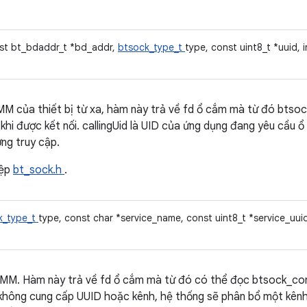
nst bt_bdaddr_t *bd_addr,
btsock_type_t
type, const uint8_t *uuid, i
M của thiết bị từ xa, hàm này trả về fd ổ cắm mà từ đó btsoc
hi được kết nối. callingUid là UID của ứng dụng đang yêu cầu ổ
ng truy cập.
tệp
bt_sock.h
.
k_type_t
type, const char *service_name, const uint8_t *service_uuid,
. Hàm này trả về fd ổ cắm mà từ đó có thể đọc btsock_conne
 không cung cấp UUID hoặc kênh, hệ thống sẽ phân bổ một kênh