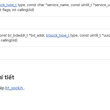
ock_type_t
type, const char *service_name, const uint8_t *service_uu
 flags, int callingUid)
const bt_bdaddr_t *bd_addr,
btsock_type_t
type, const uint8_t *uuid
t callingUid)
i tiết
tệp
bt_sock.h
.