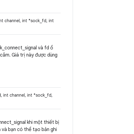
nt channel, int *sock_fd, int
k_connect_signal và fd ổ
 cắm. Giá trị này được dùng
 int channel, int *sock_fd,
ct_signal khi một thiết bị
 và bạn có thể tạo bản ghi