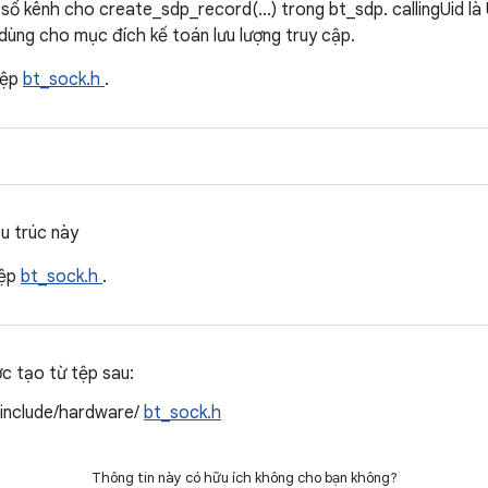
số kênh cho create_sdp_record(...) trong bt_sdp. callingUid l
dùng cho mục đích kế toán lưu lượng truy cập.
tệp
bt_sock.h
.
u trúc này
tệp
bt_sock.h
.
ợc tạo từ tệp sau:
/include/hardware/
bt_sock.h
Thông tin này có hữu ích không cho bạn không?