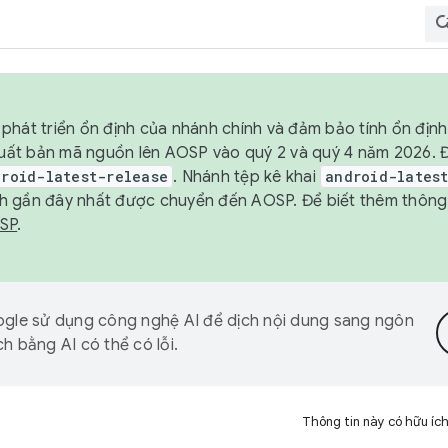
phát triển ổn định của nhánh chính và đảm bảo tính ổn địn
ẽ xuất bản mã nguồn lên AOSP vào quý 2 và quý 4 năm 2026.
droid-latest-release
. Nhánh tệp kê khai
android-lates
h gần đây nhất được chuyển đến AOSP. Để biết thêm thông t
OSP
.
gle sử dụng công nghệ AI để dịch nội dung sang ngôn
h bằng AI có thể có lỗi.
Thông tin này có hữu íc