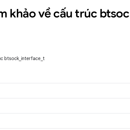
am khảo về cấu trúc btso
rúc btsock_interface_t