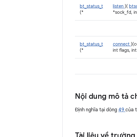
bt_status_t
listen
)(
bts
(*
*sock_fd, int
bt_status_t
connect
)(
(*
int flags, in
Nội dung mô tả ch
Định nghĩa tại dòng
49
của 
Tài liệu về trường