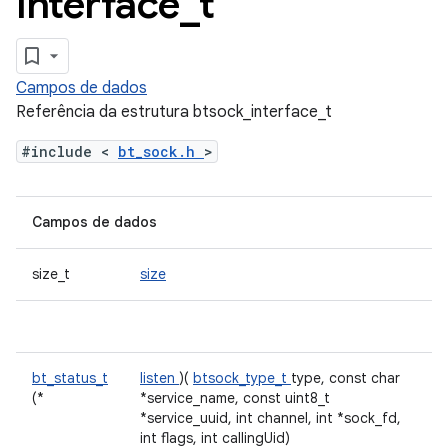
interface
_
t
Campos de dados
Referência da estrutura btsock_interface_t
#include <
bt_sock.h
>
Campos de dados
size_t
size
bt_status_t
listen
)(
btsock_type_t
type, const char
(*
*service_name, const uint8_t
*service_uuid, int channel, int *sock_fd,
int flags, int callingUid)