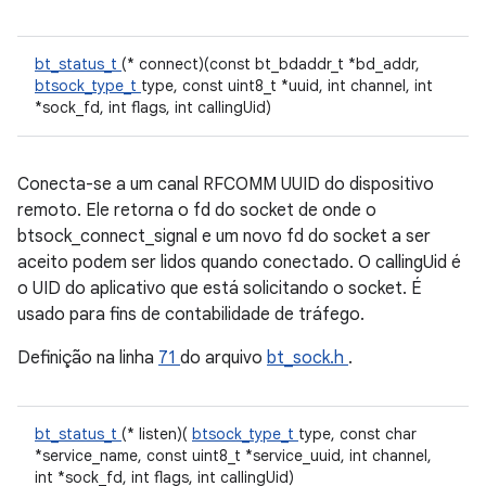
bt_status_t
(* connect)(const bt_bdaddr_t *bd_addr,
btsock_type_t
type, const uint8_t *uuid, int channel, int
*sock_fd, int flags, int callingUid)
Conecta-se a um canal RFCOMM UUID do dispositivo
remoto. Ele retorna o fd do socket de onde o
btsock_connect_signal e um novo fd do socket a ser
aceito podem ser lidos quando conectado. O callingUid é
o UID do aplicativo que está solicitando o socket. É
usado para fins de contabilidade de tráfego.
Definição na linha
71
do arquivo
bt_sock.h
.
bt_status_t
(* listen)(
btsock_type_t
type, const char
*service_name, const uint8_t *service_uuid, int channel,
int *sock_fd, int flags, int callingUid)