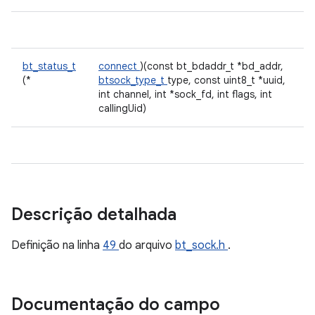
bt_status_t
connect
)(const bt_bdaddr_t *bd_addr,
(*
btsock_type_t
type, const uint8_t *uuid,
int channel, int *sock_fd, int flags, int
callingUid)
Descrição detalhada
Definição na linha
49
do arquivo
bt_sock.h
.
Documentação do campo