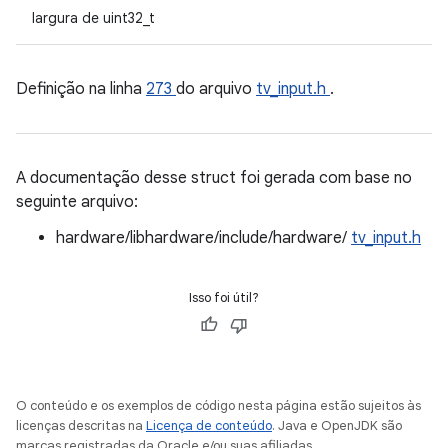
largura de uint32_t
Definição na linha
273
do arquivo
tv_input.h
.
A documentação desse struct foi gerada com base no
seguinte arquivo:
hardware/libhardware/include/hardware/
tv_input.h
Isso foi útil?
O conteúdo e os exemplos de código nesta página estão sujeitos às
licenças descritas na
Licença de conteúdo
. Java e OpenJDK são
marcas registradas da Oracle e/ou suas afiliadas.